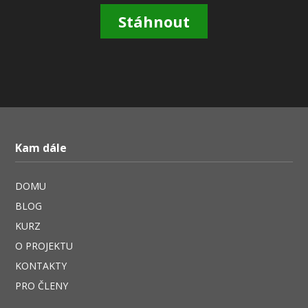
Stáhnout
Kam dále
DOMU
BLOG
KURZ
O PROJEKTU
KONTAKTY
PRO ČLENY