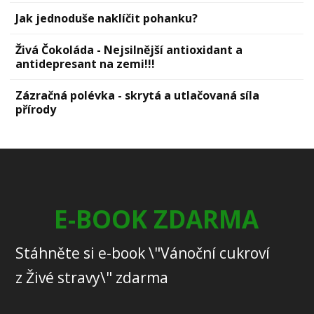
Jak jednoduše naklíčit pohanku?
Živá Čokoláda - Nejsilnější antioxidant a
antidepresant na zemi!!!
Zázračná polévka - skrytá a utlačovaná síla
přírody
E-BOOK ZDARMA
Stáhněte si e-book \"Vánoční cukroví
z Živé stravy\" zdarma