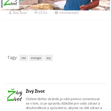
Živý Život
3372x
0 Komentářů
Tagy:
cíle
energie
sny
Živý Život
Účelem těchto stránek je vám pomoci zorientovat
se v tom, co je opravdu důležité pro vaše zdraví a
dlouhověkost a způsobit to, abyste se cítili zdraví a