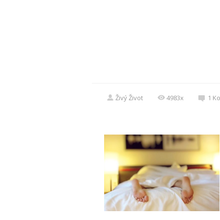
Živý Život
4983x
1
Ko