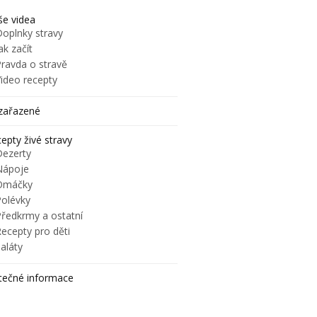
e videa
Doplnky stravy
ak začít
Pravda o stravě
Video recepty
zařazené
epty živé stravy
Dezerty
Nápoje
Omáčky
Polévky
Předkrmy a ostatní
ecepty pro děti
aláty
tečné informace