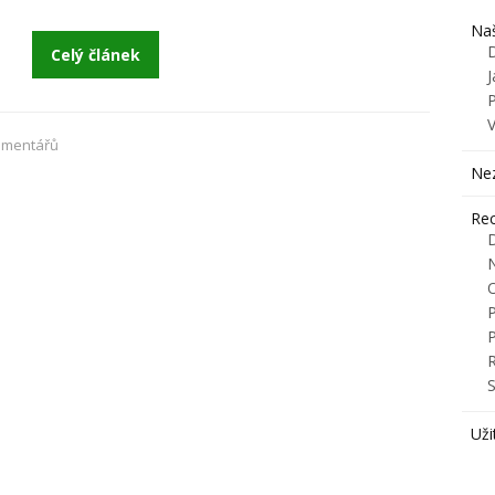
Naš
Celý článek
J
omentářů
Ne
Rec
R
S
Uži