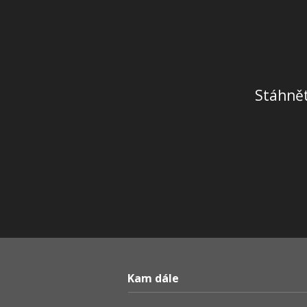
Stáhnět
Kam dále