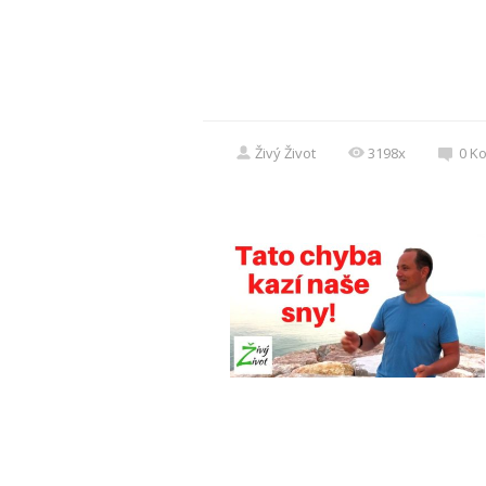
Živý Život
3198x
0
K