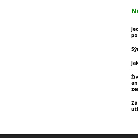
Ne
Je
po
Sý
Ja
Ži
an
ze
Zá
ut