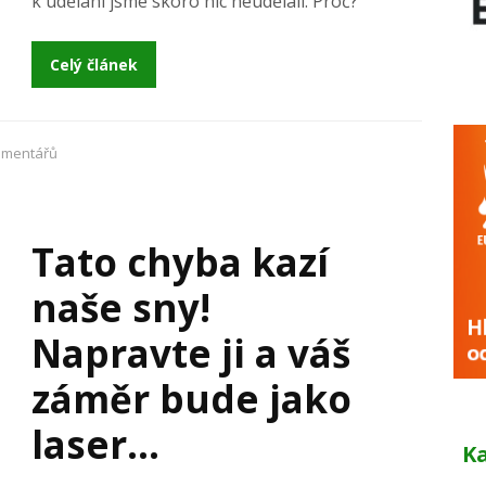
k udělání jsme skoro nic neudělali. Proč?
Celý článek
omentářů
Tato chyba kazí
naše sny!
Napravte ji a váš
záměr bude jako
laser…
K