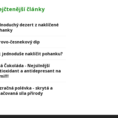
jčtenější články
dnoduchý dezert z naklíčené
hanky
rovо-česnekový dip
k jednoduše naklíčit pohanku?
vá Čokoláda - Nejsilnější
tioxidant a antidepresant na
mi!!!
zračná polévka - skrytá a
lačovaná síla přírody