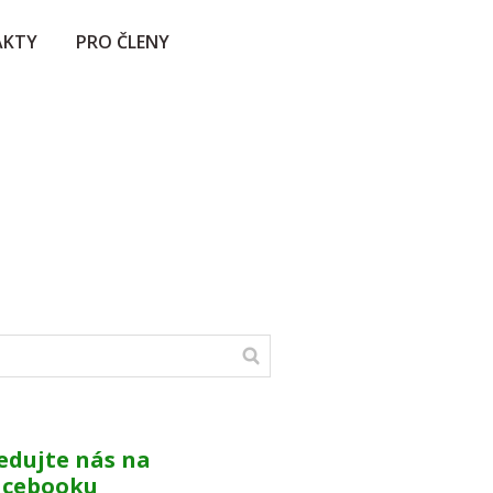
AKTY
PRO ČLENY
edujte nás na
acebooku