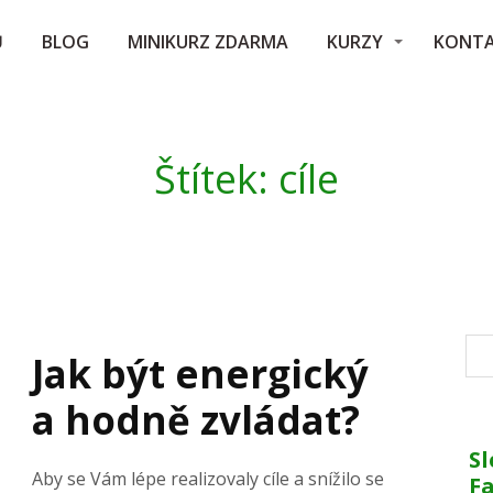
Ů
BLOG
MINIKURZ ZDARMA
KURZY
KONT
Štítek: cíle
Jak být energický
a hodně zvládat?
Sl
Aby se Vám lépe realizovaly cíle a snížilo se
F