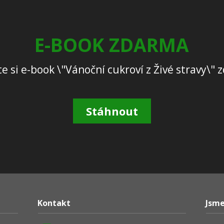
E-BOOK ZDARMA
e si e-book \"Vánoční cukroví z Živé stravy\"
Stáhnout
Kontakt
Jsme