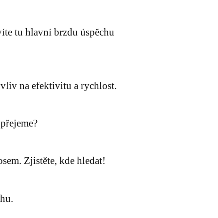
víte tu hlavní brzdu úspěchu
liv na efektivitu a rychlost.
k přejeme?
em. Zjistěte, kde hledat!
chu.