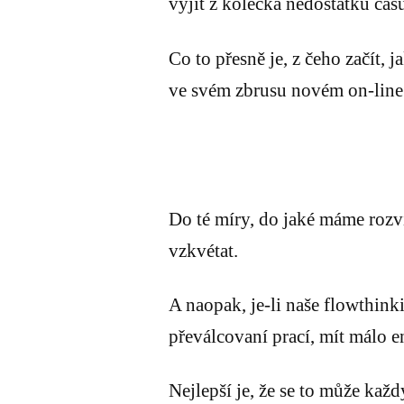
vyjít z kolečka nedostatku čas
Co to přesně je, z čeho začít, 
ve svém zbrusu novém on-lin
Do té míry, do jaké máme rozvi
vzkvétat.
A naopak, je-li naše flowthink
převálcovaní prací, mít málo en
Nejlepší je, že se to může