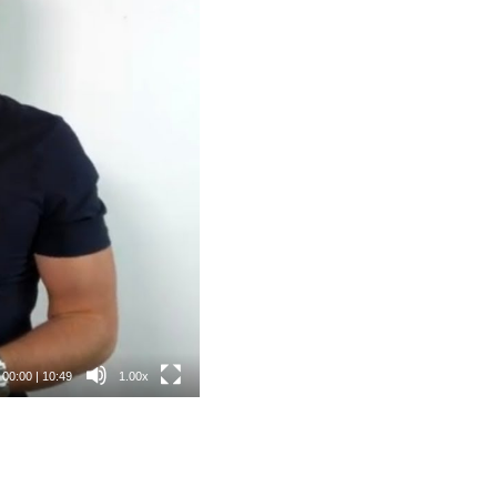
00:00
|
10:49
1.00x