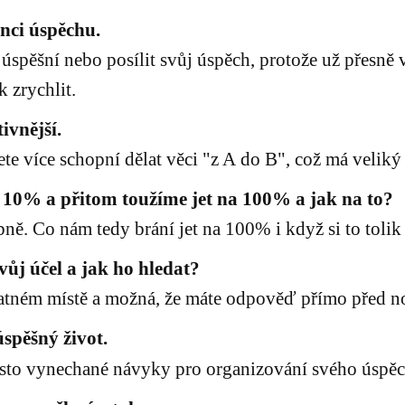
enci úspěchu.
úspěšní nebo posílit svůj úspěch, protože už přesně 
k zrychlit.
ivnější.
 více schopní dělat věci "z A do B", což má veliký v
 10% a přitom toužíme jet na 100% a jak na to?
obně. Co nám tedy brání jet na 100% i když si to toli
ůj účel a jak ho hledat?
atném místě a možná, že máte odpověď přímo před nos
spěšný život.
často vynechané návyky pro organizování svého úspě