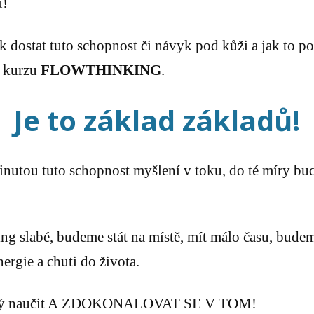
u!
jak dostat tuto schopnost či návyk pod kůži a jak to 
e kurzu
FLOWTHINKING
.
Je to základ základů!
nutou tuto schopnost myšlení v toku, do té míry bude
ing slabé, budeme stát na místě, mít málo času, bud
ergie a chuti do života.
 každý naučit A ZDOKONALOVAT SE V TOM!