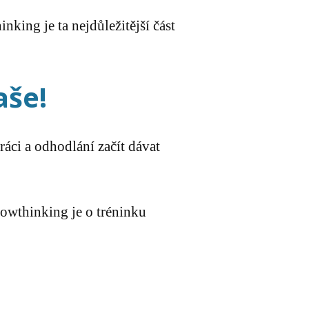
inking je ta nejdůležitější část
aše!
ráci a odhodlání začít dávat
Flowthinking je o tréninku