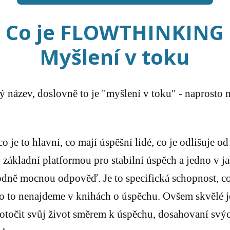
Co je FLOWTHINKING
Myšlení v toku
ý název, doslovně to je "myšlení v toku" - naprosto
je to hlavní, co mají úspěšní lidé, co je odlišuje od
 základní platformou pro stabilní úspěch a jedno v ja
ně mocnou odpověď. Je to specifická schopnost, co m
o to nenajdeme v knihách o úspěchu. Ovšem skvělé je 
a otočit svůj život směrem k úspěchu, dosahovaní svý