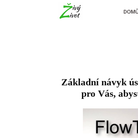
DOM
Základní návyk ús
pro Vás, abys
Video
přehrávač