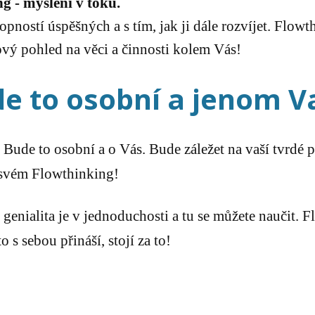
g - myšlení v toku.
pností úspěšných a s tím, jak ji dále rozvíjet. Flowth
ový pohled na věci a činnosti kolem Vás!
e to osobní a jenom V
Bude to osobní a o Vás. Bude záležet na vaší tvrdé p
 svém Flowthinking!
 genialita je v jednoduchosti a tu se můžete naučit. 
o s sebou přináší, stojí za to!