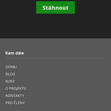
Stáhnout
Kam dále
DOMU
BLOG
KURZ
O PROJEKTU
KONTAKTY
PRO ČLENY