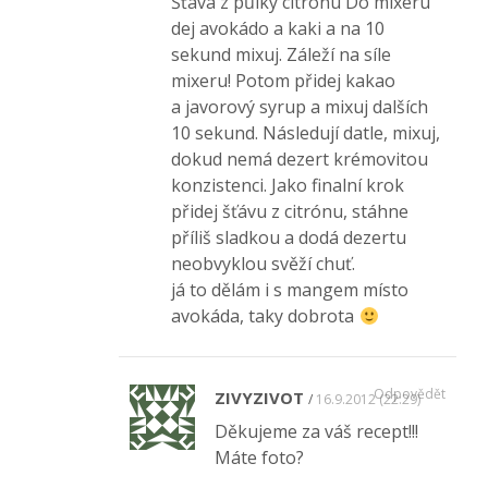
Šťáva z půlky citrónu Do mixéru
dej avokádo a kaki a na 10
sekund mixuj. Záleží na síle
mixeru! Potom přidej kakao
a javorový syrup a mixuj dalších
10 sekund. Následují datle, mixuj,
dokud nemá dezert krémovitou
konzistenci. Jako finalní krok
přidej šťávu z citrónu, stáhne
příliš sladkou a dodá dezertu
neobvyklou svěží chuť.
já to dělám i s mangem místo
avokáda, taky dobrota
Odpovědět
ZIVYZIVOT
16.9.2012 (22:29)
Děkujeme za váš recept!!!
Máte foto?