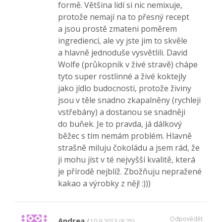
formě. Většina lidí si nic nemixuje,
protože nemají na to přesný recept
a jsou prostě zmateni poměrem
ingrediencí, ale vy jste jim to skvěle
a hlavně jednoduše vysvětlili. David
Wolfe (průkopník v živé stravě) chápe
tyto super rostlinné a živé koktejly
jako jídlo budocnosti, protože živiny
jsou v těle snadno zkapalněny (rychleji
vstřebány) a dostanou se snadněji
do buňek. Je to pravda, já dálkový
běžec s tím nemám problém. Hlavně
strašně miluju čokoládu a jsem rád, že
ji mohu jíst v té nejvyšší kvalitě, která
je přírodě nejblíž. Zbožňuju nepražené
kakao a výrobky z něj! :)))
Odpovědět
Andrea
10.9.2013 (8:25)