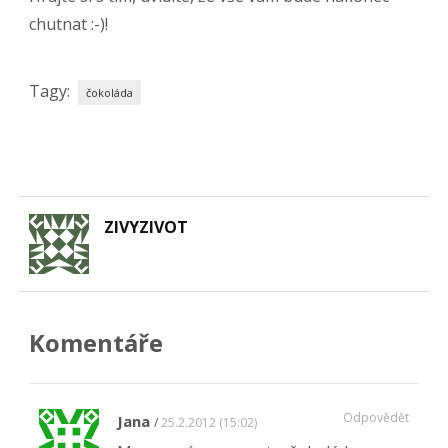
chutnat :-)!
Tagy:
čokoláda
ZIVYZIVOT
Komentáře
Odpovědět
Jana
25.2.2012 (15:02)