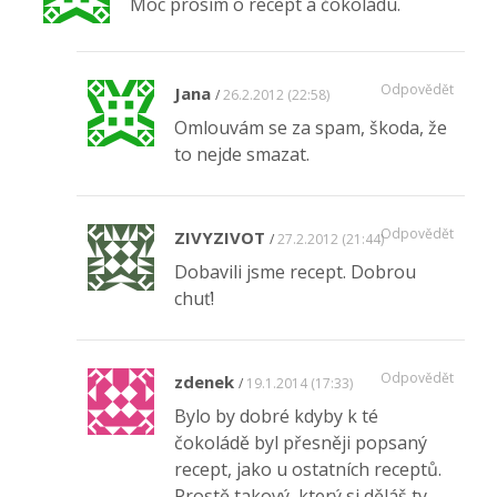
Moc prosím o recept a čokoládu.
Odpovědět
Jana
26.2.2012 (22:58)
Omlouvám se za spam, škoda, že
to nejde smazat.
Odpovědět
ZIVYZIVOT
27.2.2012 (21:44)
Dobavili jsme recept. Dobrou
chuť!
Odpovědět
zdenek
19.1.2014 (17:33)
Bylo by dobré kdyby k té
čokoládě byl přesněji popsaný
recept, jako u ostatních receptů.
Prostě takový, který si děláš ty.