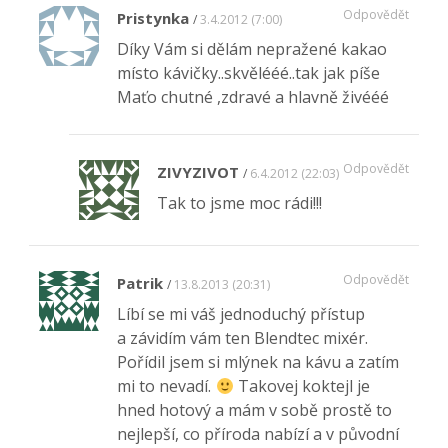
Odpovědět
Pristynka
3.4.2012 (7:00)
Díky Vám si dělám nepražené kakao
místo kávičky..skvělééé..tak jak píše
Maťo chutné ,zdravé a hlavně živééé
Odpovědět
ZIVYZIVOT
6.4.2012 (22:03)
Tak to jsme moc rádi!!!
Odpovědět
Patrik
13.8.2013 (20:31)
Líbí se mi váš jednoduchý přístup
a závidím vám ten Blendtec mixér.
Pořídil jsem si mlýnek na kávu a zatím
mi to nevadí.
Takovej koktejl je
hned hotový a mám v sobě prostě to
nejlepší, co příroda nabízí a v původní