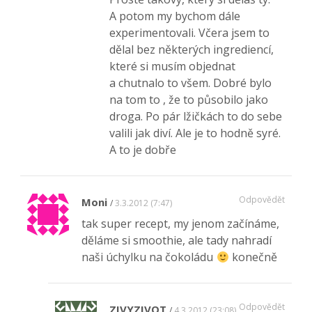
A potom my bychom dále
experimentovali. Včera jsem to
dělal bez některých ingrediencí,
které si musím objednat
a chutnalo to všem. Dobré bylo
na tom to , že to působilo jako
droga. Po pár lžičkách to do sebe
valili jak diví. Ale je to hodně syré.
A to je dobře
Odpovědět
Moni
3.3.2012 (7:47)
tak super recept, my jenom začínáme,
děláme si smoothie, ale tady nahradí
naši úchylku na čokoládu
konečně
Odpovědět
ZIVYZIVOT
4.3.2012 (23:08)