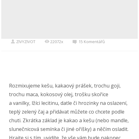
ZIVYZIVOT
22072x
15 Komentářů
Rozmixujeme kešu, kakaový prášek, trochu goji,
trochu maca, kokosový olej, trošku skořice
a vanilky, lžíci lecitinu, datle či hrozinky na oslazení,
teplý zelený čaj a přidávat můžete co chcete podle
chuti. Zkrátka základ je kakao a kešu (nebo mandle,
slunečnicová semínka či jiné oříšky) a něčím osladit.
Hrajte si s tím, uvidíte, že vše vám bude nakonec