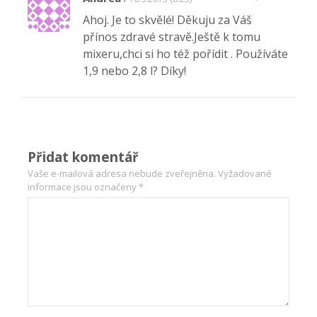
Ahoj. Je to skvělé! Děkuju za Váš
přínos zdravé stravě.Ještě k tomu
mixeru,chci si ho též pořídit . Používáte
1,9 nebo 2,8 l? Díky!
Přidat komentář
Vaše e-mailová adresa nebude zveřejněna.
Vyžadované
informace jsou označeny
*