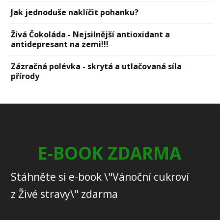
Jak jednoduše naklíčit pohanku?
Živá Čokoláda - Nejsilnější antioxidant a
antidepresant na zemi!!!
Zázračná polévka - skrytá a utlačovaná síla
přírody
E-BOOK ZDARMA
Stáhněte si e-book \"Vánoční cukroví
z Živé stravy\" zdarma