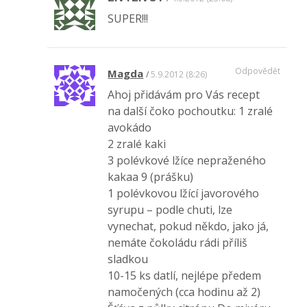
SUPER!!!
Odpovědět
Magda
5.9.2012 (8:26)
Ahoj přidávám pro Vás recept
na další čoko pochoutku: 1 zralé
avokádo
2 zralé kaki
3 polévkové lžíce nepraženého
kakaa 9 (prášku)
1 polévkovou lžící javorového
syrupu – podle chuti, lze
vynechat, pokud někdo, jako já,
nemáte čokoládu rádi příliš
sladkou
10-15 ks datlí, nejlépe předem
namočených (cca hodinu až 2)