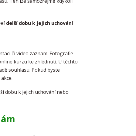
lasu. Ten lze samozřejmě kdykoli
 delší dobu k jejich uchování
taci či video záznam. Fotografie
line kurzu ke zhlédnutí. U těchto
ladě souhlasu. Pokud byste
 akce.
í dobu k jejich uchování nebo
anám