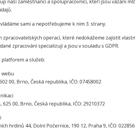
p naši zaměstnanci a spolupracovníci, kteří jsou vázáni mlče
údajů.
zvládáme sami a nepotřebujeme k nim 3. strany.
h zpracovatelských operací, které nedokážeme zajistit vlastn
a dané zpracování specializují a jsou v souladu s GDPR.
 platforem a služeb:
u webu
602 00, Brno, Česká republika, IČO: 07458002
unikaci
5, 625 00, Brno, Česká republika, IČO: 29210372
i
ních hrdinů 44, Dolní Počernice, 190 12, Praha 9, IČO: 02285