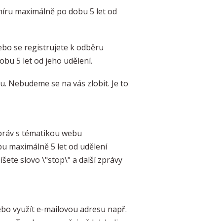
íru maximálně po dobu 5 let od
bo se registrujete k odběru
bu 5 let od jeho udělení.
 Nebudeme se na vás zlobit. Je to
práv s tématikou webu
u maximálně 5 let od udělení
šete slovo \"stop\" a další zprávy
ebo využít e-mailovou adresu např.