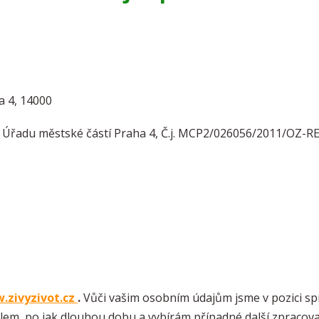
ha 4, 14000
u Úřadu městské částí Praha 4, Č.j. MCP2/026056/2011/OZ-R
.zivyzivot.cz
.
Vůči vašim osobním údajům jsme v pozici sp
lem, po jak dlouhou dobu a vybírám případné další zpracova