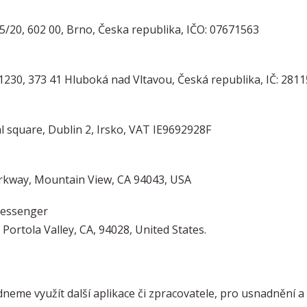
35/20, 602 00, Brno, Česka republika, IČO: 07671563
1230, 373 41 Hluboká nad Vltavou, Česká republika, IČ: 281
l square, Dublin 2, Irsko, VAT IE9692928F
Parkway, Mountain View, CA 94043, USA
messenger
Portola Valley, CA, 94028, United States.
eme využít další aplikace či zpracovatele, pro usnadnění a 