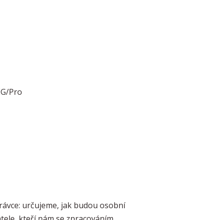
EG/Pro
rávce: určujeme, jak budou osobní
tele, kteří nám se zpracováním