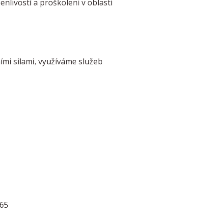
nlivostí a proškoleni v oblasti
ími silami, využíváme služeb
665