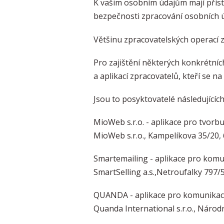
K vašim osobním údajům mají přístu
bezpečnosti zpracování osobních 
Většinu zpracovatelských operací 
Pro zajištění některých konkrétníc
a aplikací zpracovatelů, kteří se n
Jsou to posyktovatelé následujících
MioWeb s.r.o. - aplikace pro tvorb
MioWeb s.r.o., Kampelíkova 35/20, 
Smartemailing - aplikace pro kom
SmartSelling a.s.,Netroufalky 797/
QUANDA - aplikace pro komunikac
Quanda International s.r.o., Národ