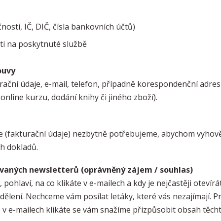
nosti, IČ, DIČ, čísla bankovních účtů)
sti na poskytnuté službě
ouvy
urační údaje, e-mail, telefon, případně korespondenční adr
online kurzu, dodání knihy či jiného zboží).
aje (fakturační údaje) nezbytně potřebujeme, abychom vyhov
ch dokladů.
ovaných newsletterů (oprávněný zájem / souhlas)
 pohlaví, na co klikáte v e-mailech a kdy je nejčastěji otev
dělení. Nechceme vám posílat letáky, které vás nezajímají. Pr
 v e-mailech klikáte se vám snažíme přizpůsobit obsah těch