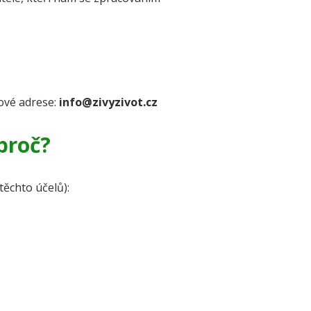
ové adrese:
info@zivyzivot.cz
proč?
těchto účelů):