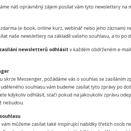
áme náš oprávněný zájem posílat vám tyto newslettery na m
 zdarma (e-book, online kurz, webinář nebo jeho záznam) ne
at naše newslettery na základě vašeho souhlasu, a to po do
zasílání newsletterů odhlásit
v každém obdrženém e-mailu.
nger
ku skrze Messenger, požádáme vás o souhlas se zasíláním z
ě uděleného souhlasu vám budeme zasílat tyto zprávy po dob
te kdykoliv odhlásit, stačí pokud na jakoukoliv zprávu odepí
iž nebudou.
 souhlasu
vám můžeme zasílat také inspirující nabídky třetích osob n