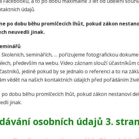
na Facebooku, a to po dobu maximálně 3 let od udělení souh
taktních údajů.
e po dobu běhu promlčecích lhůt, pokud zákon nestanoví
ch neuvedli jinak.
seminářů
- školeních, seminářích, … pořizujeme fotografickou dokumen
ech, především na webu. Video záznam slouží účastníkům on
astníků, jedině pokud by se jednalo o referenci a to na zák
ám vědět na našich kontaktních údajích před pořádáním živé
po dobu běhu promlčecích lhůt, pokud zákon nestanoví delš
dli jinak.
dávání osobních údajů 3. str