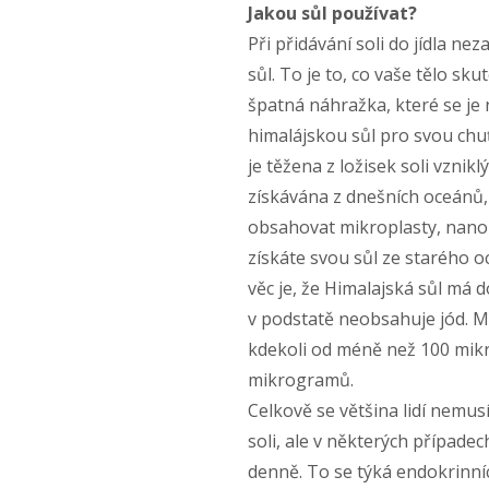
Jakou sůl používat?
Při přidávání soli do jídla n
sůl. To je to, co vaše tělo sk
špatná náhražka, které se je
himalájskou sůl pro svou chu
je těžena z ložisek soli vzni
získávána z dnešních oceánů, 
obsahovat mikroplasty, nanop
získáte svou sůl ze starého o
věc je, že Himalajská sůl má
v podstatě neobsahuje jód. Mn
kdekoli od méně než 100 mik
mikrogramů.
Celkově se většina lidí nemus
soli, ale v některých případe
denně. To se týká endokrinní