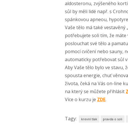
aldosteronu, zvýšeného kort
sůl by měli lidé např. s Croh
spánkovou apneou, hypotyreóz
Vaše tělo má také vestavěný „s
potřebujete soli tím, že máte 
poslouchat své tělo a pamatu
pomocí cvičení nebo sauny, n
automaticky potřebovat sůl ví
Aby Vaše tělo bylo ve stavu, ž
spousta energie, chuť věnova
života, čeká na Vás on-line ku
na který se můžete přihlásit
Více o kurzu je
ZDE
.
Tagy:
krevní tlak
pravda o soli