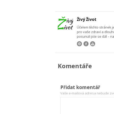
Živý Život
Účelem těchto stránek j
pro vaše zdraví a dlouhov
posunuli jste se dál – na
Komentáře
Přidat komentář
Vaše e-mailová adresa nebude zv