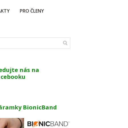
AKTY
PRO ČLENY
edujte nás na
acebooku
áramky BionicBand