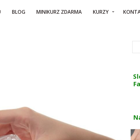
Ů
BLOG
MINIKURZ ZDARMA
KURZY
KONT
Sl
F
N