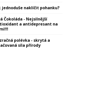
k jednoduše naklíčit pohanku?
vá Čokoláda - Nejsilnější
tioxidant a antidepresant na
mi!!!
zračná polévka - skrytá a
lačovaná síla přírody