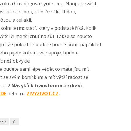
izolu a Cushingova syndromu. Naopak zvýšit
novou chorobou, ulcerózní kolitidou,
ou a celiakií.
olní termostat“, který v podstatě říká, kolik
větší či menší chuť na sůl. Takže se naučte
jte, že pokud se budete hodně potit, například
ebo pijete kofeinové nápoje, budete
c než obvykle.
e budete sami lépe vědět co máte jíst, mít
t se svým koníčkům a mít větší radost se
rz “
7 Návyků k transformaci zdraví
”,
ZDE
nebo na
ZIVYZIVOT.CZ
.
solit
sůl