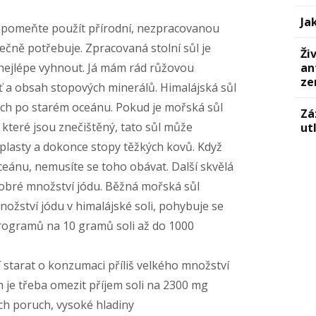
Ja
ezapomeňte použít přírodní, nezpracovanou
utečně potřebuje. Zpracovaná stolní sůl je
Ži
 nejlépe vyhnout. Já mám rád růžovou
an
ze
ť a obsah stopových minerálů. Himalájská sůl
klých po starém oceánu. Pokud je mořská sůl
Zá
které jsou znečištěný, tato sůl může
ut
lasty a dokonce stopy těžkých kovů. Když
ceánu, nemusíte se toho obávat. Další skvělá
 dobré množství jódu. Běžná mořská sůl
ožství jódu v himalájské soli, pohybuje se
rogramů na 10 gramů soli až do 1000
í starat o konzumaci příliš velkého množství
ch je třeba omezit příjem soli na 2300 mg
ch poruch, vysoké hladiny