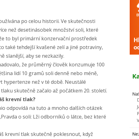
oužívána po celou historii. Ve skutečnosti
 více než desetinásobek množství soli, které
e to byl primární konzervační prostředek
o také tehdejší kvašené zelí a jiné potraviny,
ě slanější, aby se nezkazily.
dhadovalo, že průměrný člověk konzumuje 100
tšina lidí 10 gramů soli denně nebo méně,
K
t hypertenze než v té době. Neustálé
tlaku skutečně začalo až počátkem 20. století.
Naš
áš krevní tlak?
J
io odpovídá na tuto a mnoho dalších otázek
 „Pravda o soli: Lži odborníků o látce, bez které
š krevní tlak skutečně poklesnout, když
Ne