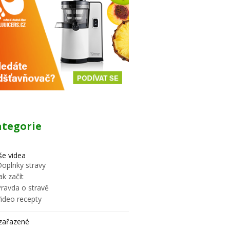
ategorie
e videa
Doplnky stravy
ak začít
Pravda o stravě
Video recepty
zařazené