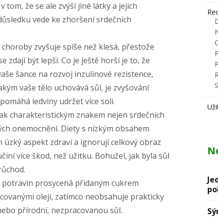
v tom, že se ale zvýší jiné látky a jejich
Rec
důsledku vede ke zhoršení srdečních
í choroby zvyšuje spíše než klesá, přestože
zdají být lepší. Co je ještě horší je to, že
vaše šance na rozvoj inzulinové rezistence,
R
S
akým vaše tělo uchovává sůl, je zvyšování
n pomáhá ledviny udržet více soli.
Uži
pak charakteristickým znakem nejen srdečních
ckých onemocnění. Diety s nízkým obsahem
n úzký aspekt zdraví a ignorují celkový obraz
Ne
ní více škod, než užitku. Bohužel, jak byla sůl
růchod.
Je
h potravin prosycená přidaným cukrem
po
covanými oleji, zatímco neobsahuje prakticky
ebo přírodní, nezpracovanou sůl.
Sý