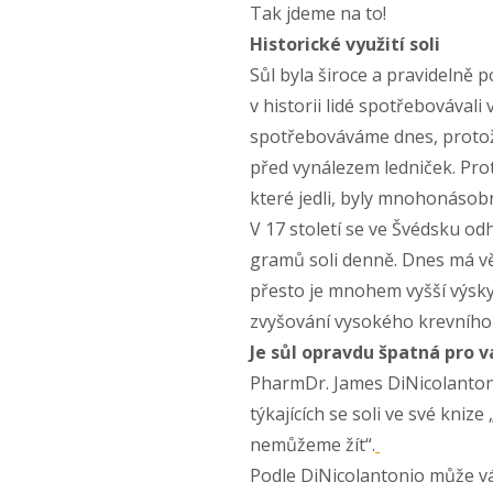
Tak jdeme na to!
Historické využití soli
Sůl byla široce a pravidelně p
v historii lidé spotřebovávali
spotřebováváme dnes, protož
před vynálezem ledniček. Prot
které jedli, byly mnohonásobn
V 17 století se ve Švédsku o
gramů soli denně. Dnes má vě
přesto je mnohem vyšší výsky
zvyšování vysokého krevního 
Je sůl opravdu špatná pro v
PharmDr. James DiNicolanton
týkajících se soli ve své knize
nemůžeme žít“.
Podle DiNicolantonio může vá