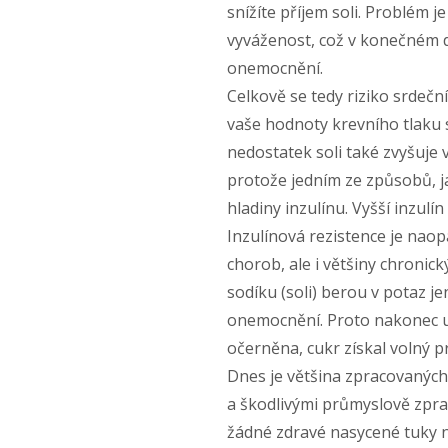
snížíte příjem soli. Problém je 
vyváženost, což v konečném 
onemocnění.
Celkově se tedy riziko srdečn
vaše hodnoty krevního tlaku se 
nedostatek soli také zvyšuje 
protože jedním ze způsobů, j
hladiny inzulínu. Vyšší inzulí
Inzulínová rezistence je nao
chorob, ale i většiny chroni
sodíku (soli) berou v potaz je
onemocnění. Proto nakonec uči
očerněna, cukr získal volný p
Dnes je většina zpracovanýc
a škodlivými průmyslově zpra
žádné zdravé nasycené tuky n