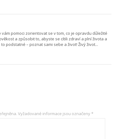
e vám pomoci zorientovat se v tom, co je opravdu důležité
ěkost a způsobit to, abyste se cítili zdraví a plní života a
 to podstatné – poznat sami sebe a život! Živý život...
eřejněna.
Vyžadované informace jsou označeny
*