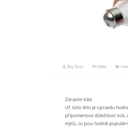
Živý Život
5096x
0 K
Zdravím Vás!
Uf, toto léto je opravdu hodn
připomenout důležitost soli,
mýtů, co jsou hodně populární