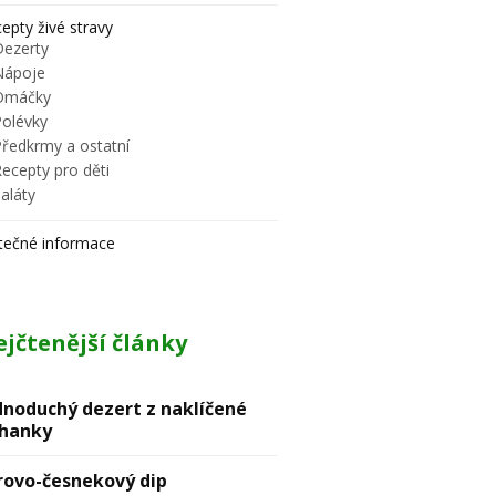
epty živé stravy
Dezerty
Nápoje
Omáčky
Polévky
Předkrmy a ostatní
ecepty pro děti
aláty
tečné informace
jčtenější články
dnoduchý dezert z naklíčené
hanky
rovо-česnekový dip