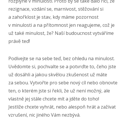
rozplyne v minulosti. Proto by se také dalo říci, že
rezignace, vzdání se, marnivost, stěžování si
a zahořklost je stav, kdy máme pozornost
v minulosti a na přítomnost jen reagujeme, což je
už také minulost, že? Naší budoucnost vytváříme
právě teď!
Podívejte se na sebe teď, bez ohledu na minulost.
Uvědomte si, pochvalte se a potvrďte to, čeho jste
už dosáhli a jakou skvělou zkušenost už máte
za sebou. Vytvořte pro sebe nový cíl nebo obnovte
ten, o kterém jste si řekli, že už není možný, ale
vlastně jej stále chcete mít a jděte do toho!
Jestliže chcete vyhrát, nebo alespoň hrát a zažívat
vzrušení, nic jiného Vám nezbývá.