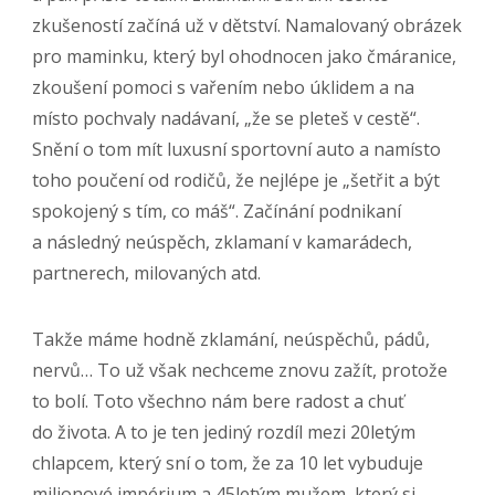
zkušeností začíná už v dětství. Namalovaný obrázek
pro maminku, který byl ohodnocen jako čmáranice,
zkoušení pomoci s vařením nebo úklidem a na
místo pochvaly nadávaní, „že se pleteš v cestě“.
Snění o tom mít luxusní sportovní auto a namísto
toho poučení od rodičů, že nejlépe je „šetřit a být
spokojený s tím, co máš“. Začínání podnikaní
a následný neúspěch, zklamaní v kamarádech,
partnerech, milovaných atd.
Takže máme hodně zklamání, neúspěchů, pádů,
nervů… To už však nechceme znovu zažít, protože
to bolí. Toto všechno nám bere radost a chuť
do života. A to je ten jediný rozdíl mezi 20letým
chlapcem, který sní o tom, že za 10 let vybuduje
milionové impérium a 45letým mužem, který si