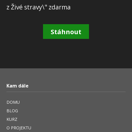
z Živé stravy\" zdarma
Stáhnout
Kam dále
DOMU
BLOG
KURZ
O PROJEKTU