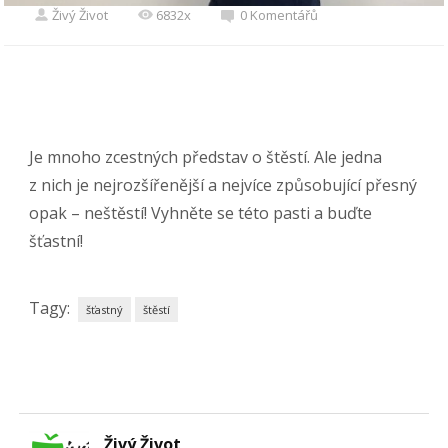
Živý Život
6832x
0 Komentářů
Je mnoho zcestných představ o štěstí. Ale jedna
z nich je nejrozšířenější a nejvíce způsobující přesný
opak – neštěstí! Vyhněte se této pasti a buďte
šťastní!
Tagy:
šťastný
štěstí
Živý Život