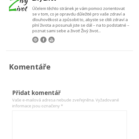
Účelem těchto stránek je vám pomoci zorientovat
se v tom, co je opravdu důležité pro vaše zdraví a
dlouhověkost a způsobit to, abyste se cítili zdraví a
plní života a posunuli jste se dál – na to podstatné –
poznat sami sebe a život! Živý život...
Komentáře
Přidat komentář
Vaše e-mailová adresa nebude zveřejněna.
Vyžadované
informace jsou označeny
*