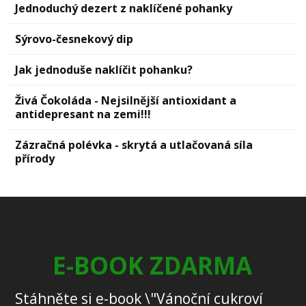
Jednoduchý dezert z naklíčené pohanky
Sýrovо-česnekový dip
Jak jednoduše naklíčit pohanku?
Živá Čokoláda - Nejsilnější antioxidant a
antidepresant na zemi!!!
Zázračná polévka - skrytá a utlačovaná síla
přírody
E-BOOK ZDARMA
Stáhněte si e-book \"Vánoční cukroví