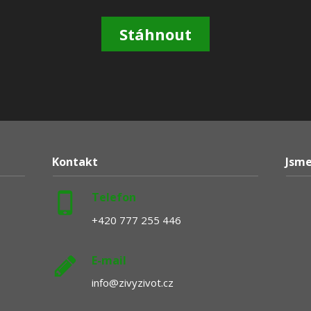
Stáhnout
Kontakt
Jsme
Telefon
+420 777 255 446
E-mail
info@zivyzivot.cz