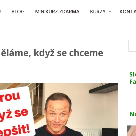
Ů
BLOG
MINIKURZ ZDARMA
KURZY
KONT
děláme, když se chceme
Sl
F
N