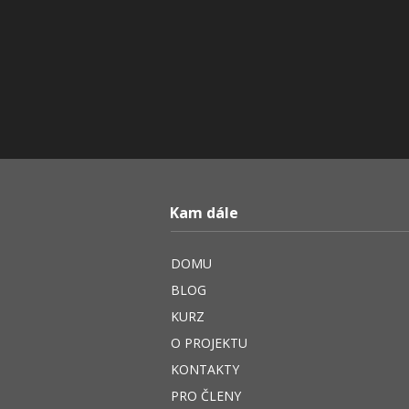
Kam dále
DOMU
BLOG
KURZ
O PROJEKTU
KONTAKTY
PRO ČLENY