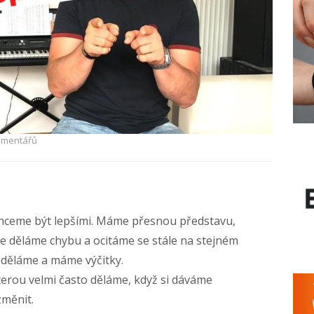
omentářů
hceme být lepšími. Máme přesnou představu,
de děláme chybu a ocitáme se stále na stejném
neděláme a máme výčitky.
terou velmi často děláme, když si dáváme
změnit.