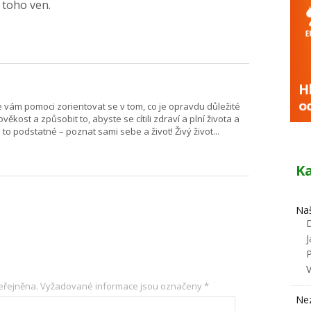
z toho ven.
e vám pomoci zorientovat se v tom, co je opravdu důležité
ěkost a způsobit to, abyste se cítili zdraví a plní života a
 to podstatné – poznat sami sebe a život! Živý život...
K
Naš
J
eřejněna.
Vyžadované informace jsou označeny
*
Ne