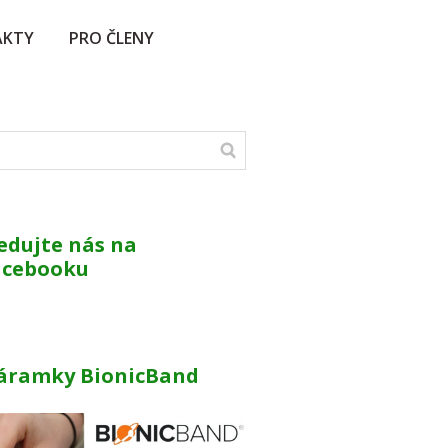
AKTY
PRO ČLENY
edujte nás na
acebooku
áramky BionicBand