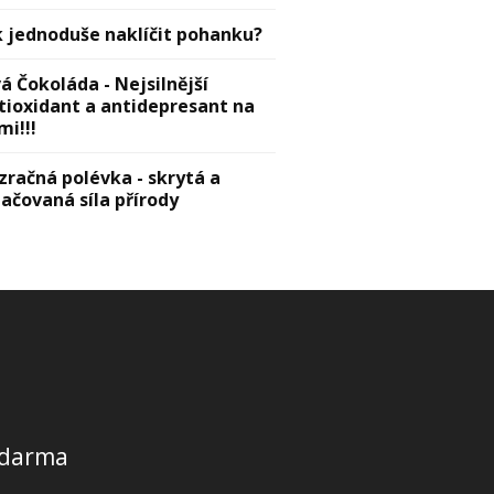
k jednoduše naklíčit pohanku?
vá Čokoláda - Nejsilnější
tioxidant a antidepresant na
mi!!!
zračná polévka - skrytá a
lačovaná síla přírody
 zdarma