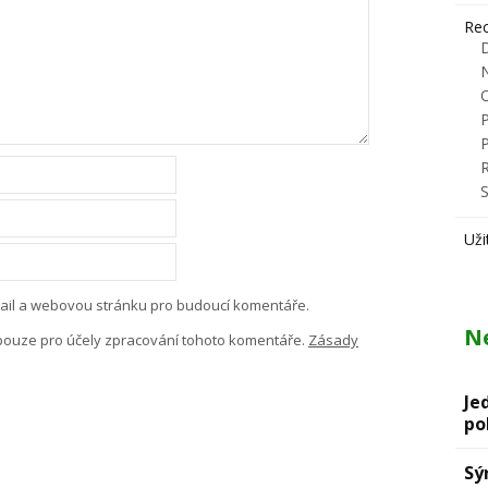
Rec
R
S
Uži
-mail a webovou stránku pro budoucí komentáře.
Ne
pouze pro účely zpracování tohoto komentáře.
Zásady
Je
po
Sý