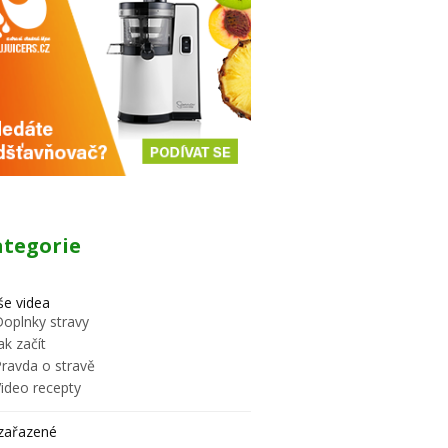
ategorie
e videa
Doplnky stravy
ak začít
Pravda o stravě
Video recepty
zařazené