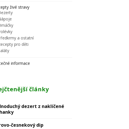
epty živé stravy
Dezerty
Nápoje
Omáčky
Polévky
Předkrmy a ostatní
ecepty pro děti
aláty
tečné informace
jčtenější články
dnoduchý dezert z naklíčené
hanky
rovо-česnekový dip