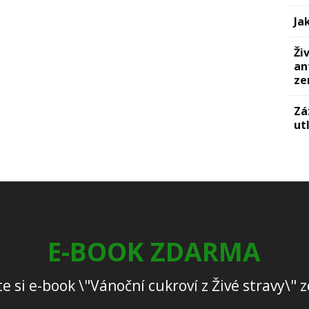
Ja
Ži
an
ze
Zá
ut
E-BOOK ZDARMA
e si e-book \"Vánoční cukroví z Živé stravy\"