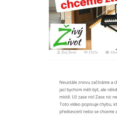
Živý Život
3727x
0 K
Neustále znovu začínáme a c
jací bychom měli být, ale něk
místě. Už zase nic! Zase nic 
Toto video popisuje chybu, k
předsevzetí nebo se chceme 