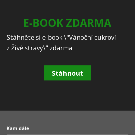
E-BOOK ZDARMA
Stáhněte si e-book \"Vánoční cukroví
z Živé stravy\" zdarma
Stáhnout
Kam dále