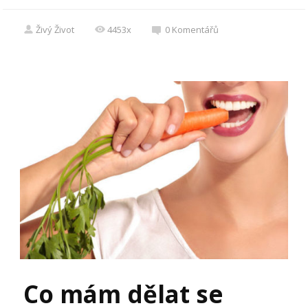
Živý Život
4453x
0
Komentářů
Co mám dělat se