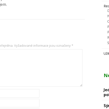
jem.
Rec
R
S
eřejněna.
Vyžadované informace jsou označeny
*
Uži
Ne
Je
po
Sý