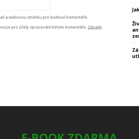
Ja
-mail a webovou stránku pro budoucí komentáře.
Ži
pouze pro účely zpracování tohoto komentáře.
Zásady
an
ze
Zá
ut
E-BOOK ZDARMA