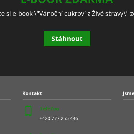
e si e-book \"Vánoční cukroví z Živé stravy\"
Stáhnout
Kontakt
Jsme
Telefon
+420 777 255 446