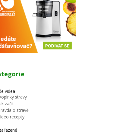
ategorie
e videa
Doplnky stravy
ak začít
Pravda o stravě
Video recepty
zařazené