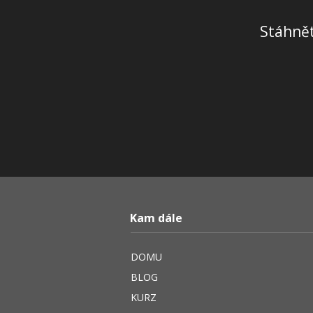
Stáhnět
Kam dále
DOMU
BLOG
KURZ