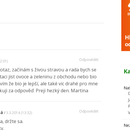
Odpovědět
2:01)
taz, začínám s živou stravou a rada bych se
K
staci jist ovoce a zeleninu z obchodu nebo bio
vím že bio je lepší, ale také vic drahé pro mne
Naš
kuji za odpověď. Preji hezký den. Martina
J
Odpovědět
vá
3.3.2014 (13:32)
, držte sa.
Ne
y.