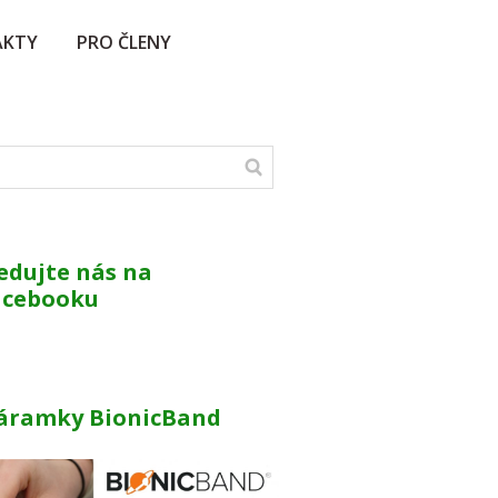
AKTY
PRO ČLENY
edujte nás na
acebooku
áramky BionicBand