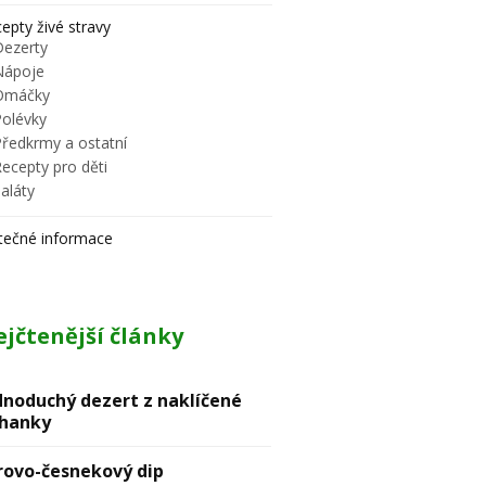
epty živé stravy
Dezerty
Nápoje
Omáčky
Polévky
Předkrmy a ostatní
ecepty pro děti
aláty
tečné informace
jčtenější články
dnoduchý dezert z naklíčené
hanky
rovо-česnekový dip