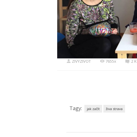
ZIVYZIVOT
7655x
2 
Tagy:
jak začít
živa strava