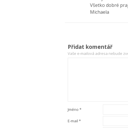
Všetko dobré pra
Michaela
Přidat komentář
Vaše e-mailová adresa nebude zv
Jméno
*
E-mail
*