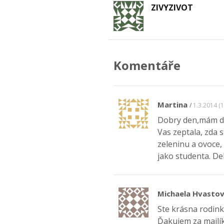
ZIVYZIVOT
Komentáře
Martina
1.3.2014 (1
Dobry den,mám do
Vas zeptala, zda 
zeleninu a ovoce, 
jako studenta. De
Michaela Hvasto
Ste krásna rodinka
Ďakujem za mailík