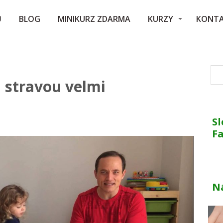
Ů
BLOG
MINIKURZ ZDARMA
KURZY
KONT
u stravou velmi
Sl
F
N