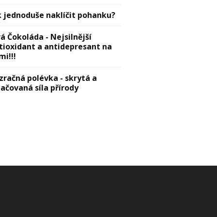
k jednoduše naklíčit pohanku?
vá Čokoláda - Nejsilnější
tioxidant a antidepresant na
mi!!!
zračná polévka - skrytá a
lačovaná síla přírody