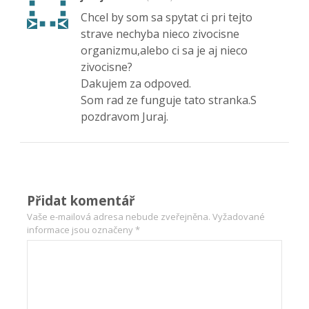
Chcel by som sa spytat ci pri tejto
strave nechyba nieco zivocisne
organizmu,alebo ci sa je aj nieco
zivocisne?
Dakujem za odpoved.
Som rad ze funguje tato stranka.S
pozdravom Juraj.
Přidat komentář
Vaše e-mailová adresa nebude zveřejněna.
Vyžadované
informace jsou označeny
*