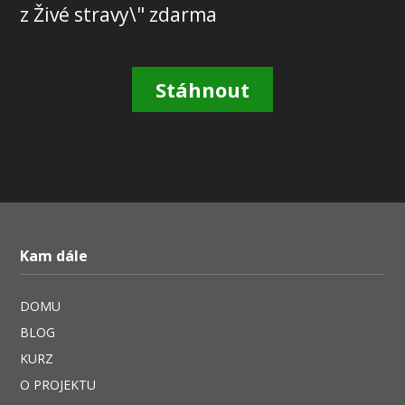
z Živé stravy\" zdarma
Stáhnout
Kam dále
DOMU
BLOG
KURZ
O PROJEKTU