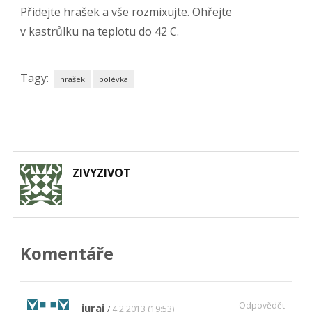
Přidejte hrašek a vše rozmixujte. Ohřejte
v kastrůlku na teplotu do 42 C.
Tagy:
hrašek
polévka
ZIVYZIVOT
Komentáře
Odpovědět
juraj
4.2.2013 (19:53)