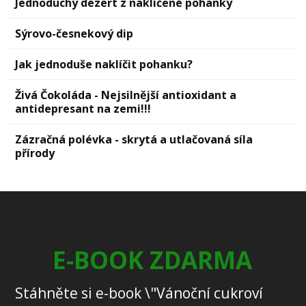
Jednoduchý dezert z naklíčené pohanky
Sýrovо-česnekový dip
Jak jednoduše naklíčit pohanku?
Živá Čokoláda - Nejsilnější antioxidant a
antidepresant na zemi!!!
Zázračná polévka - skrytá a utlačovaná síla
přírody
E-BOOK ZDARMA
Stáhněte si e-book \"Vánoční cukroví