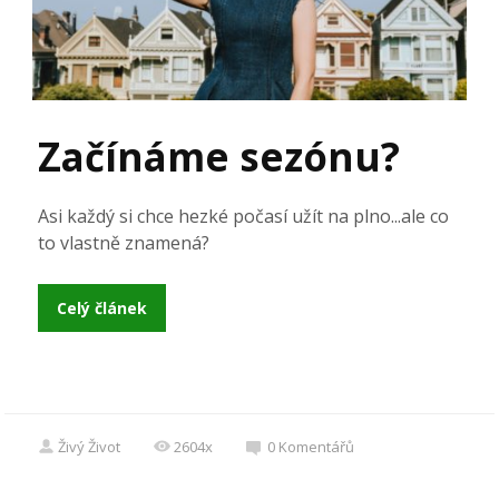
Začínáme sezónu?
Asi každý si chce hezké počasí užít na plno...ale co
to vlastně znamená?
Celý článek
Živý Život
2604x
0
Komentářů