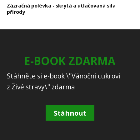
Zázračná polévka - skrytá a utlačovaná síla
přírody
E-BOOK ZDARMA
Stáhněte si e-book \"Vánoční cukroví
z Živé stravy\" zdarma
Stáhnout