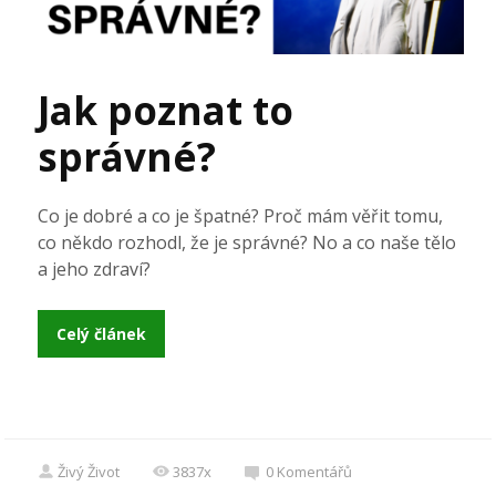
Jak poznat to
správné?
Co je dobré a co je špatné? Proč mám věřit tomu,
co někdo rozhodl, že je správné? No a co naše tělo
a jeho zdraví?
Celý článek
Živý Život
3837x
0
Komentářů