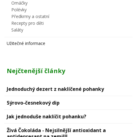
Omáčky
Polévky
Předkrmy a ostatní
Recepty pro děti
Saláty
Užitečné informace
Nejčtenější články
Jednoduchý dezert z naklíčené pohanky
Sýrovо-česnekový dip
Jak jednoduše naklíčit pohanku?
Živá Čokoláda - Nejsilnější antioxidant a
antidepresant na zemi!!!