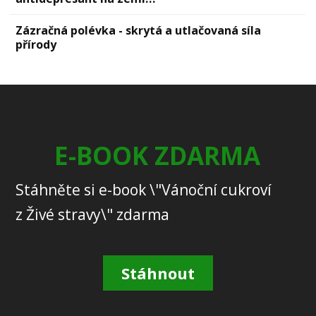
Zázračná polévka - skrytá a utlačovaná síla
přírody
E-BOOK ZDARMA
Stáhněte si e-book \"Vánoční cukroví
z Živé stravy\" zdarma
Stáhnout