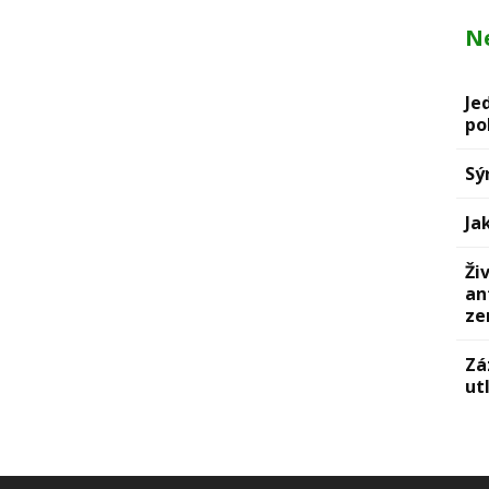
Ne
Je
po
Sý
Ja
Ži
an
ze
Zá
ut