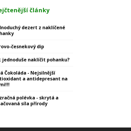
jčtenější články
dnoduchý dezert z naklíčené
hanky
rovо-česnekový dip
k jednoduše naklíčit pohanku?
vá Čokoláda - Nejsilnější
tioxidant a antidepresant na
mi!!!
zračná polévka - skrytá a
lačovaná síla přírody