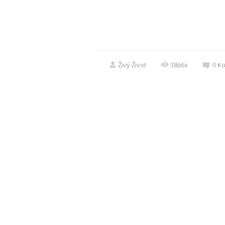
Živý Život
3866x
0
K