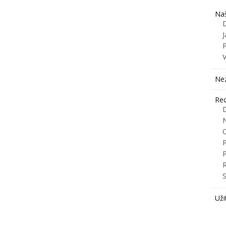
Naš
J
Ne
Rec
R
S
Uži