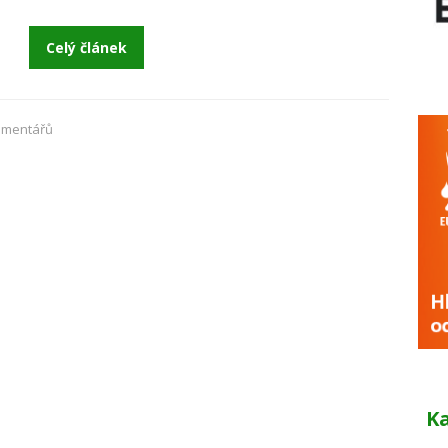
Celý článek
omentářů
K