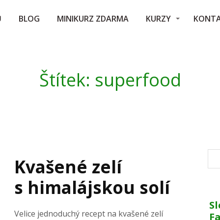
Ů
BLOG
MINIKURZ ZDARMA
KURZY
KONT
Štítek: superfood
Kvašené zelí
s himalájskou solí
Sl
Velice jednoduchý recept na kvašené zelí
F