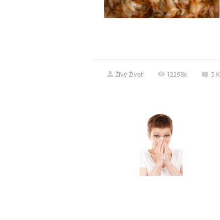
Živý Život
12298x
5
K