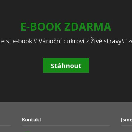
E-BOOK ZDARMA
e si e-book \"Vánoční cukroví z Živé stravy\"
Stáhnout
Kontakt
Jsme