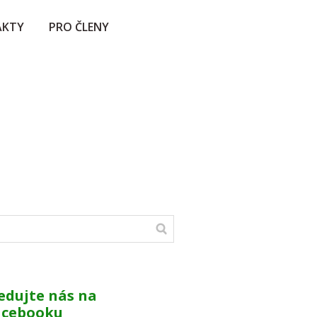
AKTY
PRO ČLENY
edujte nás na
acebooku