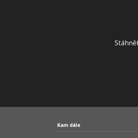
Stáhnět
Kam dále