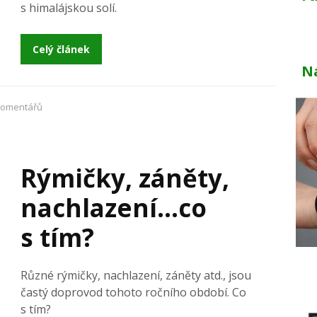
s himalájskou solí.
Celý článek
N
omentářů
Rýmičky, záněty,
nachlazení…co
s tím?
Různé rýmičky, nachlazení, záněty atd., jsou
častý doprovod tohoto ročního období. Co
s tím?