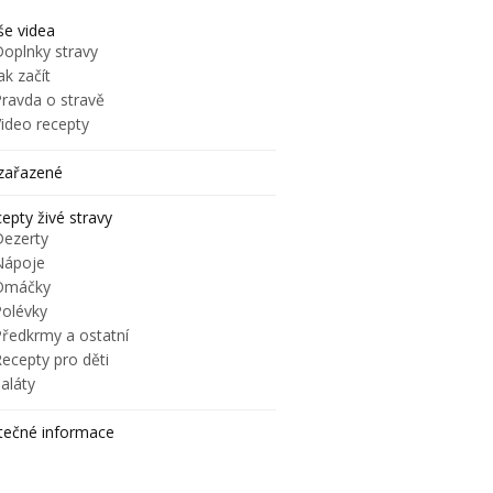
e videa
Doplnky stravy
ak začít
Pravda o stravě
Video recepty
zařazené
epty živé stravy
Dezerty
Nápoje
Omáčky
Polévky
Předkrmy a ostatní
ecepty pro děti
aláty
tečné informace