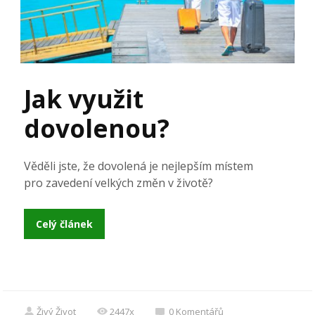
Jak využit
dovolenou?
Věděli jste, že dovolená je nejlepším místem
pro zavedení velkých změn v životě?
Celý článek
Živý Život
2447x
0
Komentářů