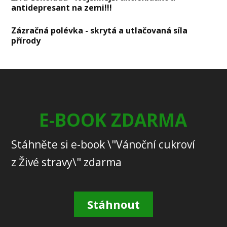
antidepresant na zemi!!!
Zázračná polévka - skrytá a utlačovaná síla
přírody
E-BOOK ZDARMA
Stáhněte si e-book \"Vánoční cukroví
z Živé stravy\" zdarma
Stáhnout