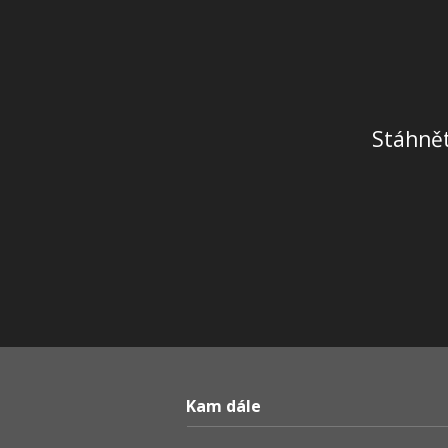
Stáhnět
Kam dále