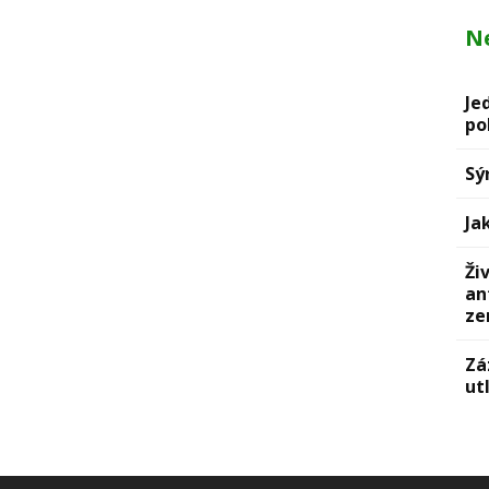
Ne
Je
po
Sý
Ja
Ži
an
ze
Zá
ut