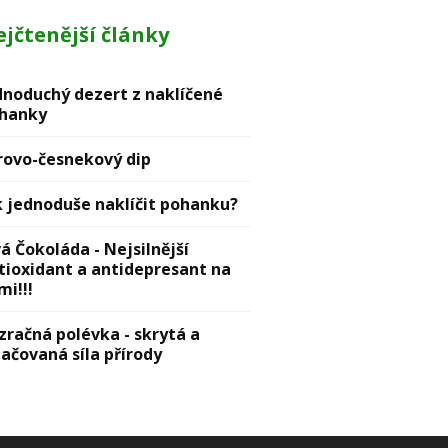
jčtenější články
dnoduchý dezert z naklíčené
hanky
rovо-česnekový dip
k jednoduše naklíčit pohanku?
vá Čokoláda - Nejsilnější
tioxidant a antidepresant na
mi!!!
zračná polévka - skrytá a
lačovaná síla přírody