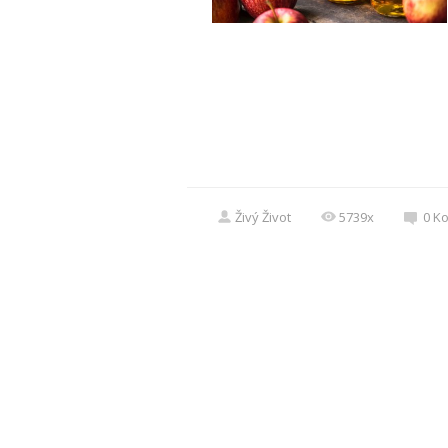
Živý Život
5739x
0
K