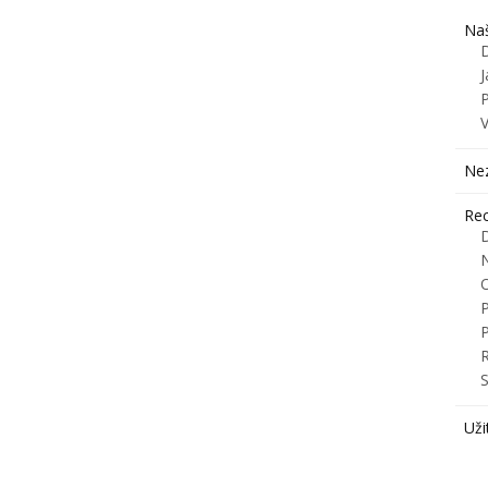
Naš
J
Ne
Rec
R
S
Uži