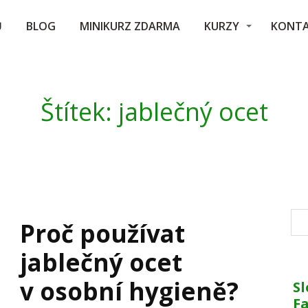
Ů
BLOG
MINIKURZ ZDARMA
KURZY
KONT
Štítek: jablečný ocet
Proč používat
jablečný ocet
v osobní hygieně?
Sl
F