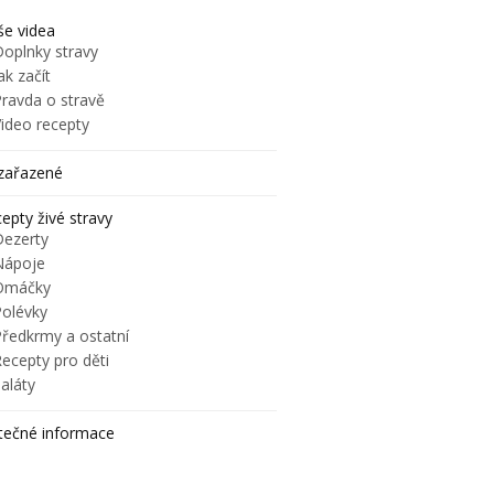
e videa
Doplnky stravy
ak začít
Pravda o stravě
Video recepty
zařazené
epty živé stravy
Dezerty
Nápoje
Omáčky
Polévky
Předkrmy a ostatní
ecepty pro děti
aláty
tečné informace