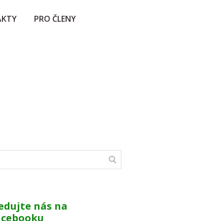
AKTY
PRO ČLENY
edujte nás na
acebooku