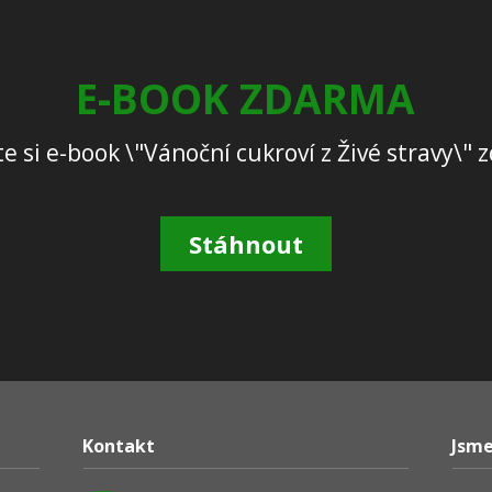
E-BOOK ZDARMA
e si e-book \"Vánoční cukroví z Živé stravy\"
Stáhnout
Kontakt
Jsme