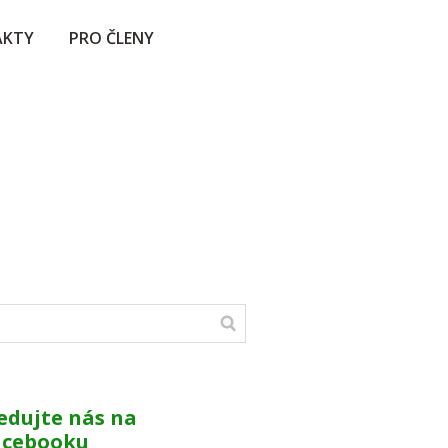
AKTY
PRO ČLENY
edujte nás na
acebooku