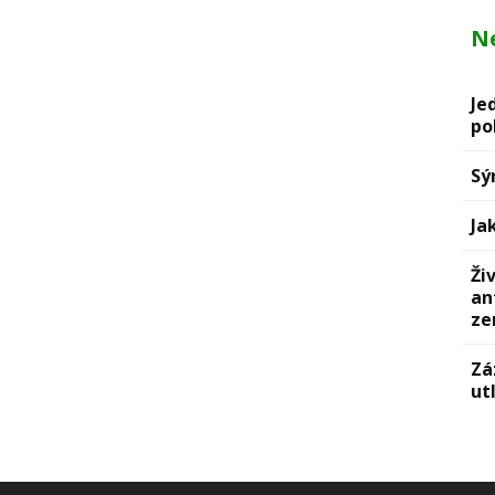
Ne
Je
po
Sý
Ja
Ži
an
ze
Zá
ut