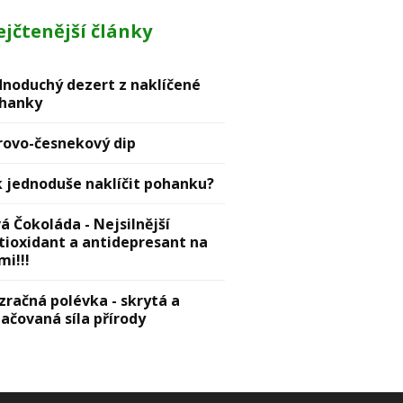
jčtenější články
dnoduchý dezert z naklíčené
hanky
rovо-česnekový dip
k jednoduše naklíčit pohanku?
vá Čokoláda - Nejsilnější
tioxidant a antidepresant na
mi!!!
zračná polévka - skrytá a
lačovaná síla přírody