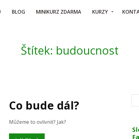
Ů
BLOG
MINIKURZ ZDARMA
KURZY
KONT
Štítek: budoucnost
Co bude dál?
Můžeme to ovlivnit? Jak?
Sl
F