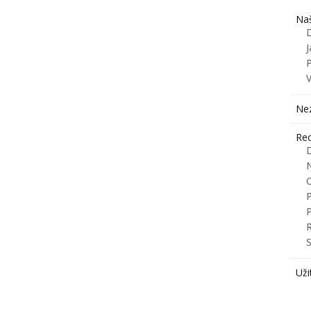
Naš
J
Ne
Rec
R
S
Uži