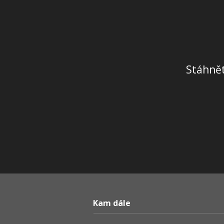
Stáhnět
Kam dále