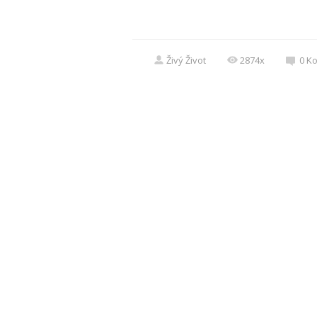
Živý Život
2874x
0
K