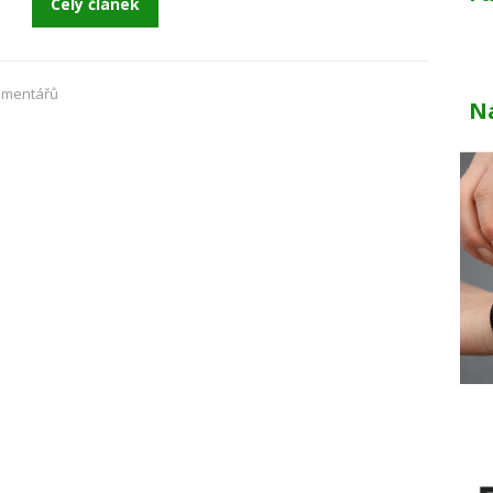
Celý článek
omentářů
N