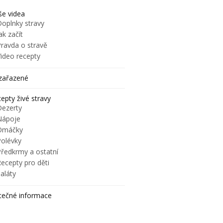
e videa
Doplnky stravy
ak začít
Pravda o stravě
Video recepty
zařazené
epty živé stravy
Dezerty
Nápoje
Omáčky
Polévky
Předkrmy a ostatní
ecepty pro děti
aláty
tečné informace