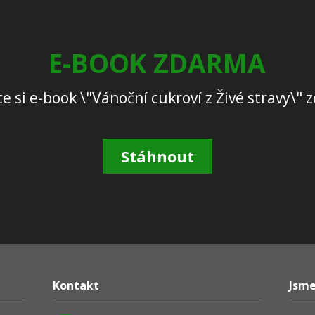
E-BOOK ZDARMA
e si e-book \"Vánoční cukroví z Živé stravy\"
Stáhnout
Kontakt
Jsme