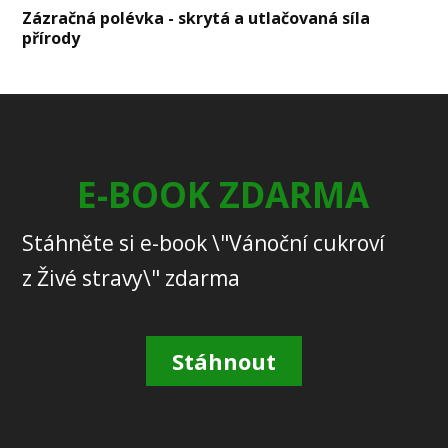
Zázračná polévka - skrytá a utlačovaná síla
přírody
E-BOOK ZDARMA
Stáhněte si e-book \"Vánoční cukroví
z Živé stravy\" zdarma
Stáhnout