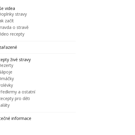
e videa
Doplnky stravy
ak začít
Pravda o stravě
Video recepty
zařazené
epty živé stravy
Dezerty
Nápoje
Omáčky
Polévky
Předkrmy a ostatní
ecepty pro děti
aláty
tečné informace