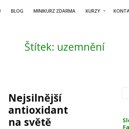
Ů
BLOG
MINIKURZ ZDARMA
KURZY
KONT
Štítek: uzemnění
Nejsilnější
antioxidant
na světě
Sl
F