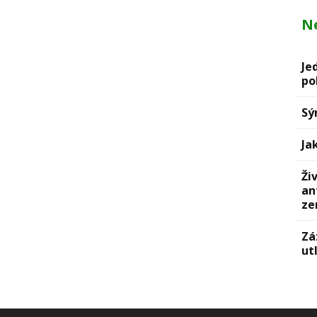
Ne
Je
po
Sý
Ja
Ži
an
ze
Zá
ut