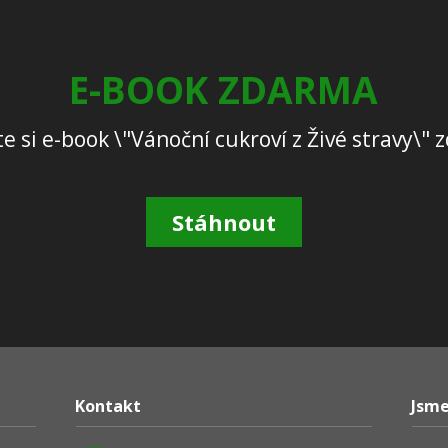
E-BOOK ZDARMA
e si e-book \"Vánoční cukroví z Živé stravy\"
Stáhnout
Kontakt
Jsme