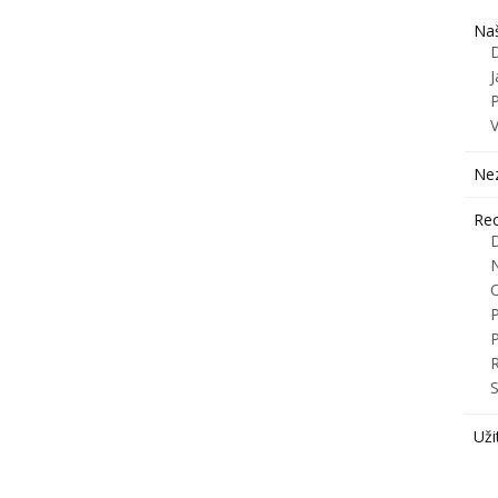
Naš
J
Ne
Rec
R
S
Uži