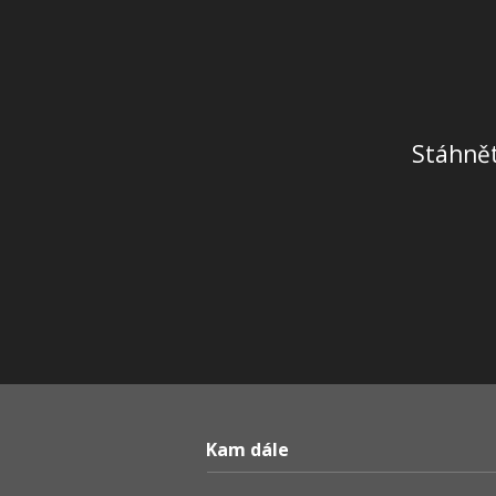
Stáhnět
Kam dále