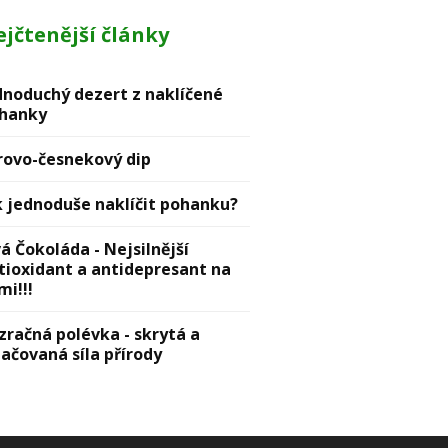
jčtenější články
dnoduchý dezert z naklíčené
hanky
rovо-česnekový dip
k jednoduše naklíčit pohanku?
vá Čokoláda - Nejsilnější
tioxidant a antidepresant na
mi!!!
zračná polévka - skrytá a
lačovaná síla přírody