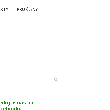
AKTY
PRO ČLENY
edujte nás na
acebooku