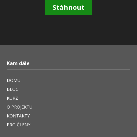
Stáhnout
Kam dále
DOMU
BLOG
KURZ
O PROJEKTU
KONTAKTY
PRO ČLENY