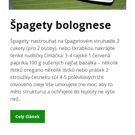
Špagety bolognese
Špagety: nastrouhat na špagetovém struhadle 2
cukety (pro 2 osoby), nebo škrabkou nakrájíte
tenké nudličky Omáčka: 3-4 rajské 1 červená
paprika 100 g sušených rajčat bazalka – několik
lístků oregano několik lístků nebo prášek 2
stroužky česneku sůl 4-5 polévkových lžic
olivového oleje Vše umixujete (ne moc, aby to
mělo strukturu) a ochřejete do teploty ne výše
než...
Celý článek