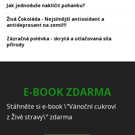
Jak jednoduše naklíčit pohanku?
Živá Čokoláda - Nejsilnější antioxidant a
antidepresant na zemi!!!
Zázračná polévka - skrytá a utlačovaná síla
přírody
E-BOOK ZDARMA
Stáhněte si e-book \"Vánoční cukroví
z Živé stravy\" zdarma