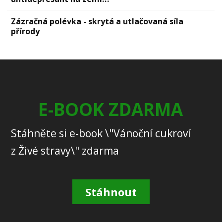
Zázračná polévka - skrytá a utlačovaná síla
přírody
E-BOOK ZDARMA
Stáhněte si e-book \"Vánoční cukroví
z Živé stravy\" zdarma
Stáhnout