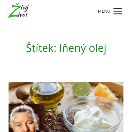
MENU
Štítek: lňený olej