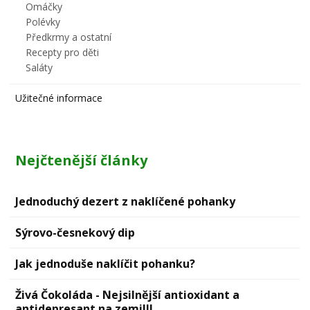
Omáčky
Polévky
Předkrmy a ostatní
Recepty pro děti
Saláty
Užitečné informace
Nejčtenější články
Jednoduchý dezert z naklíčené pohanky
Sýrovо-česnekový dip
Jak jednoduše naklíčit pohanku?
Živá Čokoláda - Nejsilnější antioxidant a
antidepresant na zemi!!!