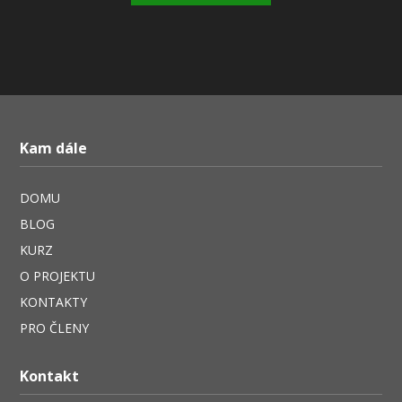
Kam dále
DOMU
BLOG
KURZ
O PROJEKTU
KONTAKTY
PRO ČLENY
Kontakt