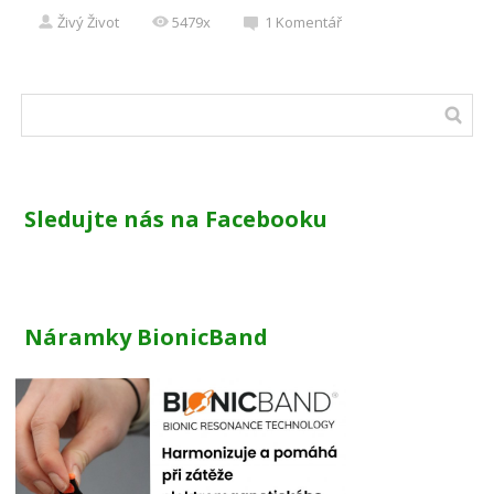
Živý Život
5479x
1
Komentář
Sledujte nás na Facebooku
Náramky BionicBand