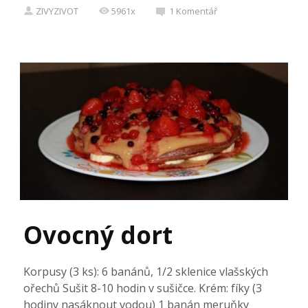
ZIVYZIVOT
5961x
1
Komentář
Ovocný dort
Korpusy (3 ks): 6 banánů, 1/2 sklenice vlašských
ořechů Sušit 8-10 hodin v sušičce. Krém: fíky (3
hodiny nasáknout vodou) 1 banán meruňky