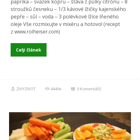
paprika – svazek kopru – šťáva z půlky citrónu – 8
stroužků česneku – 1/3 kávové lžičky kajenského
pepře – sůl – voda – 3 polévkové lžíce lňeného
oleje Vše rozmixujte v mixéru a hotovo! (recept
z www.rolheiser.com)
Celý článek
ZIVYZIVOT
4449x
0
Komentářů