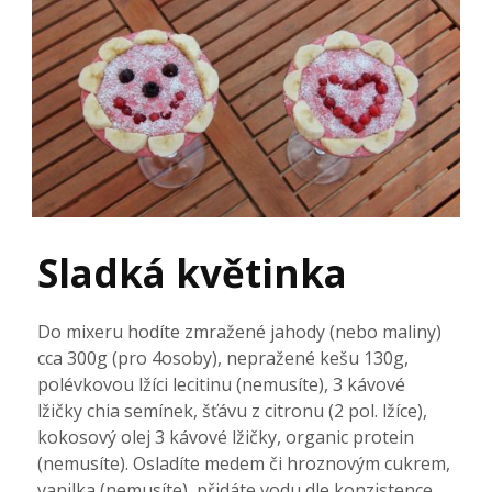
Sladká květinka
Do mixeru hodíte zmražené jahody (nebo maliny)
cca 300g (pro 4osoby), nepražené kešu 130g,
polévkovou lžíci lecitinu (nemusíte), 3 kávové
lžičky chia semínek, šťávu z citronu (2 pol. lžíce),
kokosový olej 3 kávové lžičky, organic protein
(nemusíte). Osladíte medem či hroznovým cukrem,
vanilka (nemusíte), přidáte vodu dle konzistence