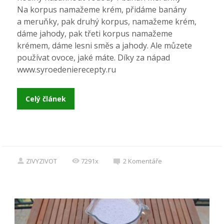
Na korpus namažeme krém, přidáme banány
a meruňky, pak druhý korpus, namažeme krém,
dáme jahody, pak třeti korpus namažeme
krémem, dáme lesni směs a jahody. Ale můzete
používat ovoce, jaké máte. Díky za nápad
www.syroedenierecepty.ru
Celý článek
ZIVYZIVOT
7291x
2
Komentáře