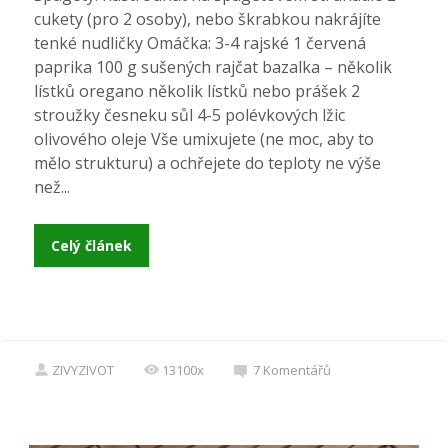
cukety (pro 2 osoby), nebo škrabkou nakrájíte
tenké nudličky Omáčka: 3-4 rajské 1 červená
paprika 100 g sušených rajčat bazalka – několik
lístků oregano několik lístků nebo prášek 2
stroužky česneku sůl 4-5 polévkových lžic
olivového oleje Vše umixujete (ne moc, aby to
mělo strukturu) a ochřejete do teploty ne výše
než...
Celý článek
ZIVYZIVOT
13100x
7
Komentářů