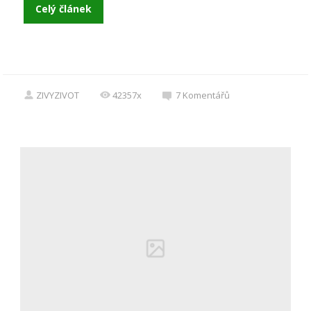
Celý článek
ZIVYZIVOT
42357x
7
Komentářů