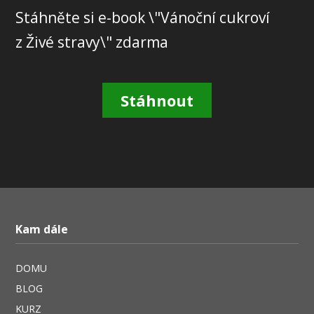
Stáhněte si e-book \"Vánoční cukroví
z Živé stravy\" zdarma
Stáhnout
Kam dále
DOMU
BLOG
KURZ