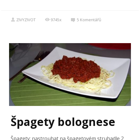
ZIVYZIVOT
9745x
5
Komentářů
Špagety bolognese
Špagety: nastrouhat na špagetovém struhadle 2