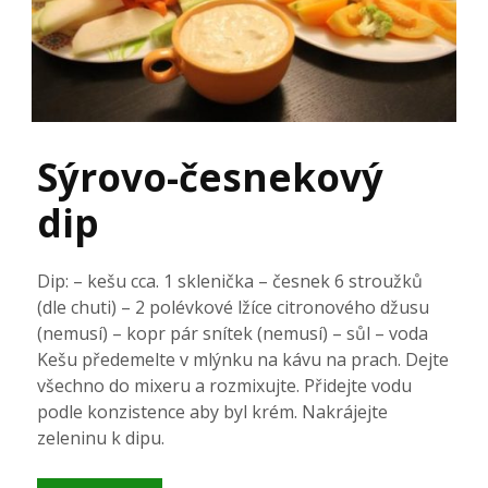
Sýrovо-česnekový
dip
Dip: – kešu cca. 1 sklenička – česnek 6 stroužků
(dle chuti) – 2 polévkové lžíce citronového džusu
(nemusí) – kopr pár snítek (nemusí) – sůl – voda
Kešu předemelte v mlýnku na kávu na prach. Dejte
všechno do mixeru a rozmixujte. Přidejte vodu
podle konzistence aby byl krém. Nakrájejte
zeleninu k dipu.