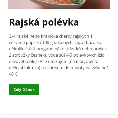
Rajská polévka
3-4 rajské nebo krabička cherry rajských 1
červená paprika 100 g sušených rajčat bazalka
několik lístků oregano několik lístků nebo prášek
2 stroužky česneku voda sůl 4-5 polévkovich lžic
olivového oleje Vše umixujete (ne moc, aby to
mělo strukturu) a ochřejete do teploty ne výše než
40 C.
Celý článek