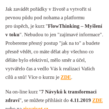
Jak zavádět pořádky v životě a vytvořit si
pevnou půdu pod nohama a platformu
pro úspěch, je kurz "
FlowThinking – Myšlení
v toku
". Nebudou to jen "zajímavé informace".
Probereme přesný postup "jak na to" a budete
přesně vědět, co máte dělat aby všechno co
děláte bylo efektivní, mělo směr a účel,
vytvářelo čas a vedlo Vás k realizaci Vašich
cílů a snů! Více o kurzu je
ZDE
.
Na on-line kurz "
7 Návyků k transformaci
zdraví
", se můžete přihlásit do
4.11.2019
ZDE
nebo na
zivyzivot.cz
.