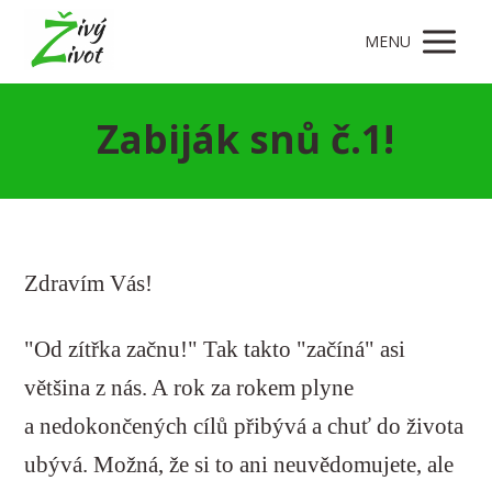
MENU
Zabiják snů č.1!
Zdravím Vás!
"Od zítřka začnu!" Tak takto "začíná" asi
většina z nás. A rok za rokem plyne
a nedokončených cílů přibývá a chuť do života
ubývá. Možná, že si to ani neuvědomujete, ale