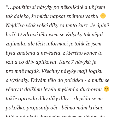
"…pouštím si návyky po několikáté a už jsem
tak daleko, že můžu napsat zpětnou vazbu
Nejdříve však velké díky za tento kurz. Je úplně
boží. O zdravé tělo jsem se vždycky tak nějak
zajímala, ale těch informací je tolik že jsem
byla zmatená a nevěděla, z kterého konce to
vzít a co dřív aplikovat. Kurz 7 návyků je
pro mně maják. Všechny návyky mají logiku
a výsledky. Dávám tělo do pořádku - a můžu se
věnovat dalšímu levelu myšlení a duchovnu
takže opravdu díky díky díky…zlepšila se mi
pokožka, projasnily oči - bělmo mám krásně
bílé a od okolí dostávám reakce co dělám, že