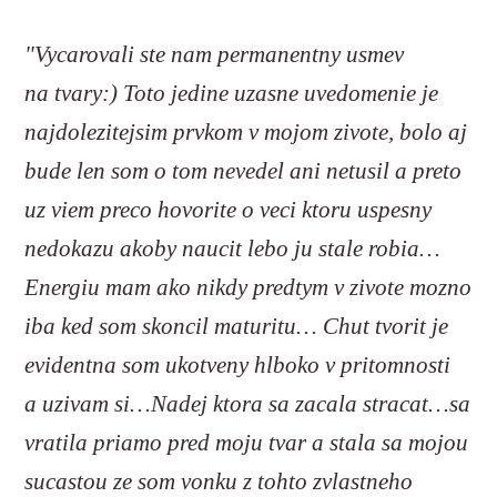
"Vycarovali ste nam permanentny usmev
na tvary:) Toto jedine uzasne uvedomenie je
najdolezitejsim prvkom v mojom zivote, bolo aj
bude len som o tom nevedel ani netusil a preto
uz viem preco hovorite o veci ktoru uspesny
nedokazu akoby naucit lebo ju stale robia…
Energiu mam ako nikdy predtym v zivote mozno
iba ked som skoncil maturitu… Chut tvorit je
evidentna som ukotveny hlboko v pritomnosti
a uzivam si…Nadej ktora sa zacala stracat…sa
vratila priamo pred moju tvar a stala sa mojou
sucastou ze som vonku z tohto zvlastneho