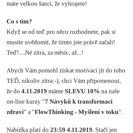
máte velkou šanci, že vyhrajete!
Co s tím?
Když se od teď pro něco rozhodnete, pak si
musíte uvědomit, že tímto jste právě začali!
Teď!....Né zítra, za měsíc, až...!
Abych Vám pomohl získat motivaci jít do toho
TEĎ, nikoliv zítra:-), chci Vám připomenout,
že do
4.11.2019
máme
SLEVU 10%
na naše
on-line kurzy "
7 Návyků k transformaci
zdraví
" a "
FlowThinking - Myšlení v toku
".
Nabídka platí do
23:59
4.11.2019
. Stačí jen