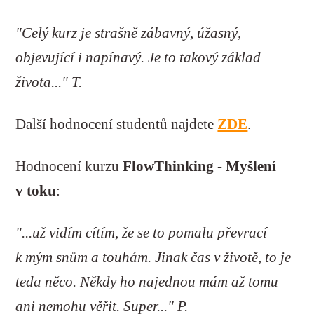
"Celý kurz je strašně zábavný, úžasný,
objevující i napínavý. Je to takový základ
života..." T.
Další hodnocení studentů najdete
ZDE
.
Hodnocení kurzu
FlowThinking - Myšlení
v toku
:
"...už vidím cítím, že se to pomalu převrací
k mým snům a touhám. Jinak čas v životě, to je
teda něco. Někdy ho najednou mám až tomu
ani nemohu věřit. Super..." P.