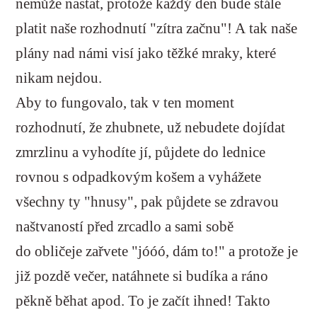
nemůže nastat, protože každý den bude stále
platit naše rozhodnutí "zítra začnu"! A tak naše
plány nad námi visí jako těžké mraky, které
nikam nejdou.
Aby to fungovalo, tak v ten moment
rozhodnutí, že zhubnete, už nebudete dojídat
zmrzlinu a vyhodíte jí, půjdete do lednice
rovnou s odpadkovým košem a vyhážete
všechny ty "hnusy", pak půjdete se zdravou
naštvaností před zrcadlo a sami sobě
do obličeje zařvete "jóóó, dám to!" a protože je
již pozdě večer, natáhnete si budíka a ráno
pěkně běhat apod. To je začít ihned! Takto