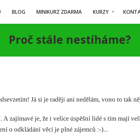
Ů
BLOG
MINIKURZ ZDARMA
KURZY
KONT
Proč stále nestíháme?
dsevzetím! Já si je raději ani nedělám, vono to tak něj
A zajímavé je, že i velice úspěšní lidé s tím mají vel
ení o odkládání věcí je plné zájemců :-)...