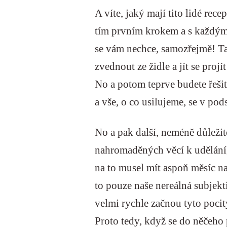
A víte, jaký mají tito lidé rece
tím prvním krokem a s každým 
se vám nechce, samozřejmě! Tak
zvednout ze židle a jít se proj
No a potom teprve budete řešit 
a vše, o co usilujeme, se v pod
No a pak další, neméně důležit
nahromaděných věcí k udělání,
na to musel mít aspoň měsíc 
to pouze naše nereálná subjekt
velmi rychle začnou tyto pocity
Proto tedy, když se do něčeho