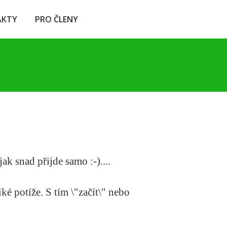
AKTY
PRO ČLENY
ak snad přijde samo :-)....
iké potíže. S tím \"začít\" nebo