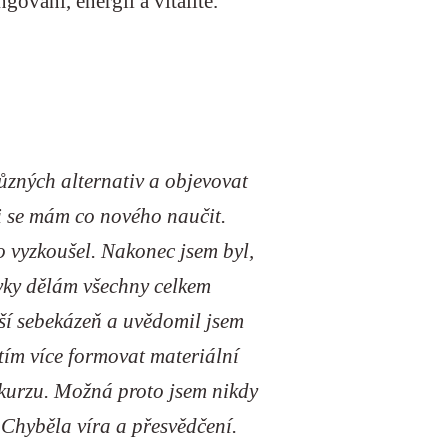
gování, energii a vitalitě.
různých alternativ a objevovat
tli se mám co nového naučit.
o vyzkoušel. Nakonec jsem byl,
vyky dělám všechny celkem
pší sebekázeň a uvědomil jsem
tím více formovat materiální
o kurzu. Možná proto jsem nikdy
 Chyběla víra a přesvědčení.