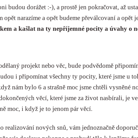
ni budou dorážet :-), a prostě jen pokračovat, až ust
am opět narazíme a opět budeme převálcovaní a opět j
kem a kašlat na ty nepříjemné pocity a úvahy o n
dodělaný projekt nebo věc, bude podvědomě připomí
 budou i připomínat všechny ty pocity, které jsme u t
 když nám bylo 6 a strašně moc jsme chtěli vysněné 
dokončených věcí, které jsme za život nasbírali, je 
rně moc, i když je to jenom pár věcí.
do realizování nových snů, vám jednoznačně doporuču