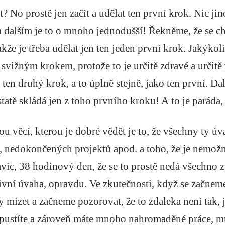
pt? No prostě jen začít a udělat ten první krok. Nic ji
dalším je to o mnoho jednodušší! Řekněme, že se ch
že je třeba udělat jen ten jeden první krok. Jakýkol
ít svižným krokem, protože to je určitě zdravé a určitě
ten druhý krok, a to úplně stejně, jako ten první. Dalo
statě skládá jen z toho prvního kroku! A to je paráda,
ou věcí, kterou je dobré vědět je to, že všechny ty 
 nedokončených projektů apod. a toho, že je nemožné
navíc, 38 hodinový den, že se to prostě nedá všech
ivní úvaha, opravdu. Ve zkutečnosti, když se začneme
 mizet a začneme pozorovat, že to zdaleka není tak, j
 pustíte a zároveň máte mnoho nahromaděné práce, mu