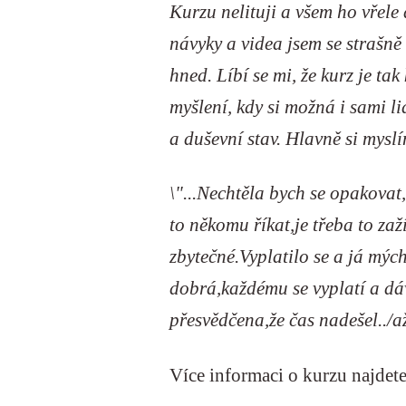
Kurzu nelituji a všem ho vřele
návyky a videa jsem se strašně
hned. Líbí se mi, že kurz je 
myšlení, kdy si možná i sami li
a duševní stav. Hlavně si myslí
\"...Nechtěla bych se opakovat
to někomu říkat,je třeba to za
zbytečné.Vyplatilo se a já mýc
dobrá,každému se vyplatí a dáv
přesvědčena,že čas nadešel../až
Více informaci o kurzu najdet