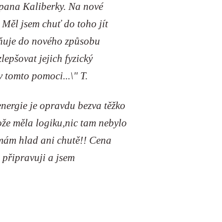
d pana Kaliberky. Na nové
 Měl jsem chuť do toho jít
rňuje do nového způsobu
lepšovat jejich fyzický
v tomto pomoci...\" T.
energie je opravdu bezva těžko
ože měla logiku,nic tam nebylo
nemám hlad ani chutě!! Cena
 připravuji a jsem