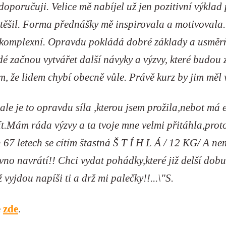
 doporučuji. Velice mě nabíjel už jen pozitivní výkla
 těšil. Forma přednášky mě inspirovala a motivovala.
tak komplexní. Opravdu pokládá dobré základy a usmě
dé začnou vytvářet další návyky a výzvy, které budou z
m, že lidem chybí obecně vůle. Právě kurz by jim měl 
,ale je to opravdu síla ,kterou jsem prožila,nebot má 
žít.Mám ráda výzvy a ta tvoje mne velmi přitáhla,prot
h 67 letech se cítím štastná Š T Í H L Á / 12 KG/ A 
no navrátí!! Chci vydat pohádky,které již delší dobu
 vyjdou napíši ti a drž mi palečky!!...\"S.
e
zde
.