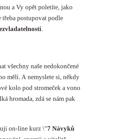
anou a Vy opět poletíte, jako
e třeba postupovat podle
ezvladatelnosti
.
nat všechny naše nedokončené
oho měli. A nemyslete si, někdy
nové kolo pod stromeček a vono
velká hromada, zdá se nám pak
ji on-line kurz \"
7 Návyků