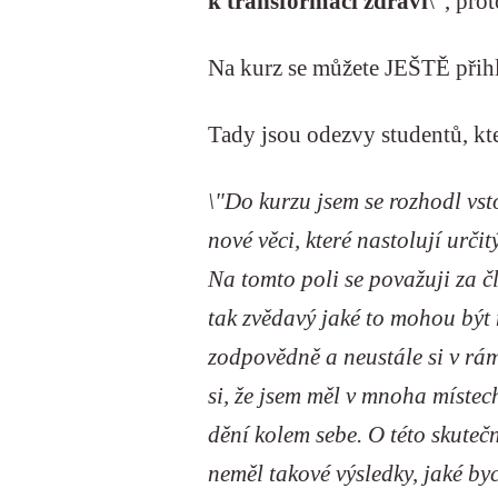
k transformaci zdraví
\", pro
Na kurz se můžete JEŠTĚ přihl
Tady jsou odezvy studentů, kte
\"Do kurzu jsem se rozhodl vst
nové věci, které nastolují urči
Na tomto poli se považuji za č
tak zvědavý jaké to mohou být
zodpovědně a neustále si v rám
si, že jsem měl v mnoha místec
dění kolem sebe. O této skutečn
neměl takové výsledky, jaké by