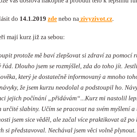
tože vás doslova nakopne a probudí tělo k lepšímu fun
ásit do
14
.1.2019
zde
nebo na
zivyzivot.cz
.
ří mají kurz již za sebou:
oupit protože mě baví zlepšovat si zdraví za pomocí 
tý řád. Dlouho jsem se rozmýšlel, zda do toho jít. Jes
lověka, který je dostatečně informovaný a mnoho toh
 návyky, že jsem kurzu neodolal a podstoupil ho. Ná
ci jejich počínání „přidávám“...Kurz mi nastolil le
h určité slabiny. Učím se pracovat na svém myšlení a 
osti jsem sice věděl, ale začal více praktikovat až p
ch si představoval. Nechával jsem věci volně plynout.