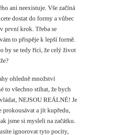
ného ani neexistuje. Vše začíná
cete dostat do formy a vůbec
iv první krok. Třeba se
 vám to přispěje k lepší formě.
 by se tedy říci, že celý život
 že?
úvahy ohledně množství
 to všechno stíhat, že bych
no zvládat, NEJSOU REÁLNÉ! Je
 prokousávat a jít kupředu,
ak jsme si mysleli na začátku.
síte ignorovat tyto pocity,