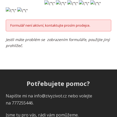
Formulář není aktivní, kontaktujte prosím prodejce.
Jestli máte problém se zobrazením formuláře, použijte jiný
prohlížeč.
Potřebujete pomoc?
Napište mi na info@zivyzivot.cz nebo volejte
na 777255446.
Jsme tu pro vás, rádi vám pomůžeme.