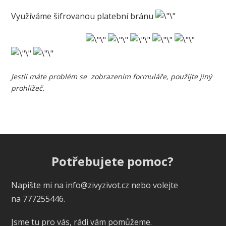
Využíváme šifrovanou platební bránu
Jestli máte problém se zobrazením formuláře, použijte jiný
prohlížeč.
Potřebujete pomoc?
Napište mi na info@zivyzivot.cz nebo volejte
na 777255446.
Jsme tu pro vás, rádi vám pomůžeme.