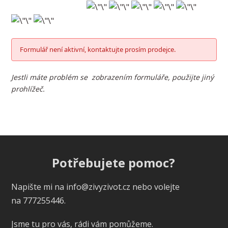
Formulář není aktivní, kontaktujte prosím prodejce.
Jestli máte problém se zobrazením formuláře, použijte jiný
prohlížeč.
Potřebujete pomoc?
Napište mi na info@zivyzivot.cz nebo volejte
na 777255446.
Jsme tu pro vás, rádi vám pomůžeme.