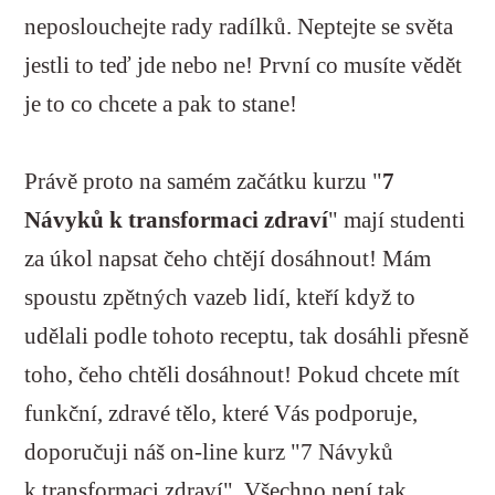
neposlouchejte rady radílků. Neptejte se světa
jestli to teď jde nebo ne! První co musíte vědět
je to co chcete a pak to stane!
Právě proto na samém začátku kurzu "
7
Návyků k transformaci zdraví
" mají studenti
za úkol napsat čeho chtějí dosáhnout! Mám
spoustu zpětných vazeb lidí, kteří když to
udělali podle tohoto receptu, tak dosáhli přesně
toho, čeho chtěli dosáhnout! Pokud chcete mít
funkční, zdravé tělo, které Vás podporuje,
doporučuji náš on-line kurz "7 Návyků
k transformaci zdraví". Všechno není tak