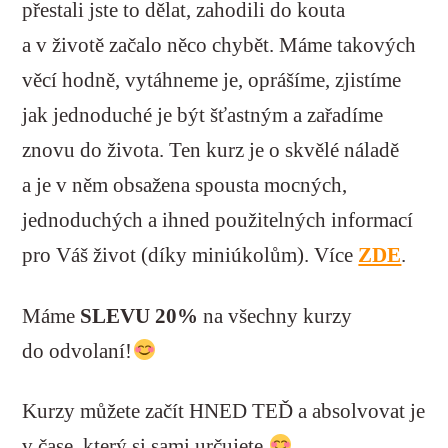
přestali jste to dělat, zahodili do kouta
a v životě začalo něco chybět. Máme takových
věcí hodně, vytáhneme je, oprášíme, zjistíme
jak jednoduché je být šťastným a zařadíme
znovu do života. Ten kurz je o skvělé náladě
a je v něm obsažena spousta mocných,
jednoduchých a ihned použitelných informací
pro Váš život (díky miniúkolům). Více
ZDE
.
Máme
SLEVU 20%
na všechny kurzy
do odvolaní!
Kurzy můžete začít HNED TEĎ a absolvovat je
v čase, který si sami určujete
.