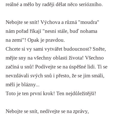
reálné a mělo by raději dělat něco seriózního.
Nebojte se snít! Výchova a různá "moudra"
nám pořad říkají "nesni stále, buď nohama
na zemi"! Opak je pravdou.
Chcete si vy sami vytvářet budoucnost? Sněte,
mějte sny na všechny oblasti života! Všechno
začíná u snů! Podívejte se na úspěšné lidi. Ti se
nevzdávali svých snů i přesto, že se jim smáli,
měli je blázny...
Toto je ten první krok! Ten nejdůležitější!
Nebojte se snít, nedívejte se na zprávy,