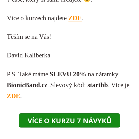
Více o kurzech najdete
ZDE
.
Těším se na Vás!
David Kaliberka
P.S. Také máme
SLEVU 20%
na náramky
BionicBand.cz
. Slevový kód:
startbb
. Více je
ZDE
.
VÍCE O KURZU 7 NÁVYKŮ