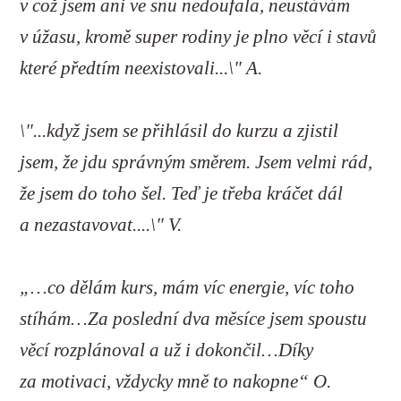
v což jsem ani ve snu nedoufala, neustávám
v úžasu, kromě super rodiny je plno věcí i stavů
které předtím neexistovali...\" A.
\"...když jsem se přihlásil do kurzu a zjistil
jsem, že jdu správným směrem. Jsem velmi rád,
že jsem do toho šel. Teď je třeba kráčet dál
a nezastavovat....\" V.
„…co dělám kurs, mám víc energie, víc toho
stíhám…Za poslední dva měsíce jsem spoustu
věcí rozplánoval a už i dokončil…Díky
za motivaci, vždycky mně to nakopne“ O.