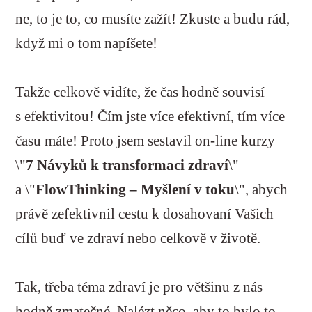
ne, to je to, co musíte zažít! Zkuste a budu rád,
když mi o tom napíšete!
Takže celkově vidíte, že čas hodně souvisí
s efektivitou! Čím jste více efektivní, tím více
času máte! Proto jsem sestavil on-line kurzy
\"
7 Návyků k transformaci zdraví
\"
a \"
FlowThinking – Myšlení v toku
\", abych
právě zefektivnil cestu k dosahovaní Vašich
cílů buď ve zdraví nebo celkově v životě.
Tak, třeba téma zdraví je pro většinu z nás
hodně zmatečné. Nalézt něco, aby to bylo to