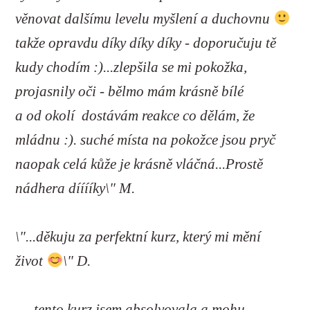
věnovat dalšímu levelu myšlení a duchovnu
takže opravdu díky díky díky - doporučuju tě
kudy chodím :)...zlepšila se mi pokožka,
projasnily oči - bělmo mám krásně bílé
a od okolí dostávám reakce co dělám, že
mládnu :). suché místa na pokožce jsou pryč
naopak celá kůže je krásně vláčná...Prostě
nádhera dííííky\" M.
\"...děkuju za perfektní kurz, který mi mění
život
\" D.
„...tento kurz jsem absolvovala a mohu