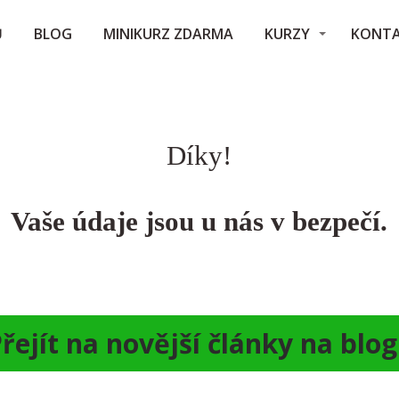
Ů
BLOG
MINIKURZ ZDARMA
KURZY
KONT
Díky!
Vaše údaje jsou u nás v bezpečí.
řejít na novější články na blo