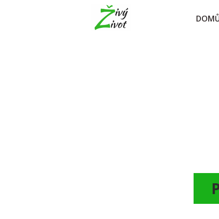
DOM
P