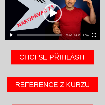
00:00
|
03:12
1.00x
CHCI SE PŘIHLÁSIT
REFERENCE Z KURZU