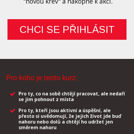
"novou krev" a nakopne k akci.
CHCI SE PŘIHLÁSIT
Pro koho je tento kurz:
Pro ty, co na sobě chtějí pracovat, ale nedaří
se jim pohnout z místa
Pro ty, kteří jsou aktivní a úspěšní, ale
přesto si uvědomují, že jejich život jde buď
nahoru nebo dolů a chtějí ho udržet jen
směrem nahoru