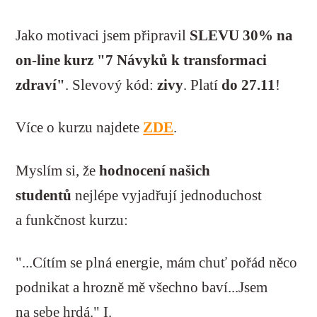
Jako motivaci jsem připravil
SLEVU 30% na
on-line kurz "7 Návyků k transformaci
zdraví"
. Slevový kód:
zivy
. Platí
do 27.11
!
Více o kurzu najdete
ZDE
.
Myslím si, že
hodnocení našich
studentů
nejlépe vyjadřují jednoduchost
a funkčnost kurzu:
"...Cítím se plná energie, mám chuť pořád něco
podnikat a hrozně mě všechno baví...Jsem
na sebe hrdá." I.