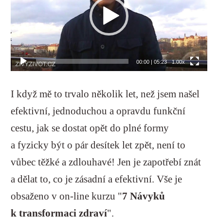
00:00
|
05:23
1.00x
I když mě to trvalo několik let, než jsem našel
efektivní, jednoduchou a opravdu funkční
cestu, jak se dostat opět do plné formy
a fyzicky být o pár desítek let zpět, není to
vůbec těžké a zdlouhavé! Jen je zapotřebí znát
a dělat to, co je zásadní a efektivní. Vše je
obsaženo v on-line kurzu "
7 Návyků
k transformaci zdraví
".