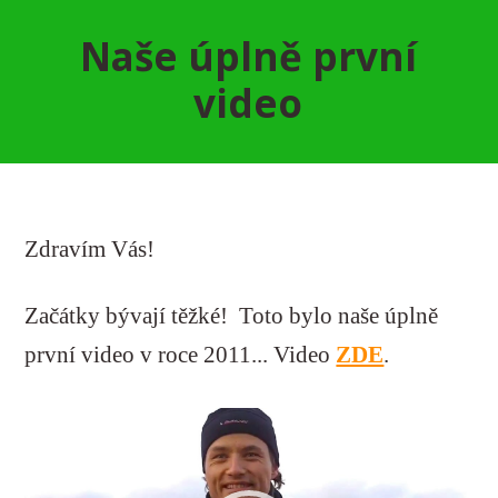
Naše úplně první
video
Zdravím Vás!
Začátky bývají těžké! Toto bylo naše úplně
první video v roce 2011... Video
ZDE
.
Video
přehrávač